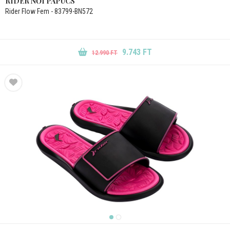
RIDER NŐI PAPUCS
Rider Flow Fem - 83799-BN572
9.743 FT
12.990 FT