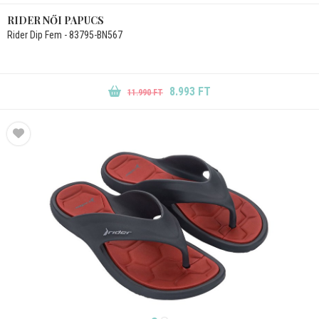
RIDER NŐI PAPUCS
Rider Dip Fem - 83795-BN567
8.993 FT
11.990 FT