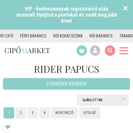
VIP - kedvezmények regisztráció után
azonnal! Gyűjtsd a pontokat és vedd meg jobb
áron!
NCS
NŐI BOKACSIZMA
NŐI BAKANCS
TAMARIS CSIZMA
NŐI PAPU
CIPŐ
M
ARKET
RIDER PAPUCS
TERMÉKEK SZŰRÉSE
1
2
3
4
KÖVETKEZŐ
UTOLSÓ