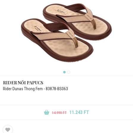
RIDER NŐI PAPUCS
Rider Dunas Thong Fem - 83878-BS063
11.243 FT
14.990 FT