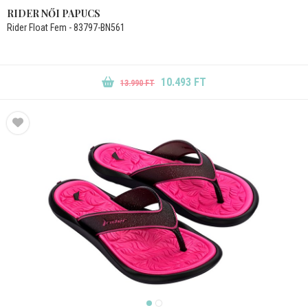
RIDER NŐI PAPUCS
Rider Float Fem - 83797-BN561
10.493 FT
13.990 FT