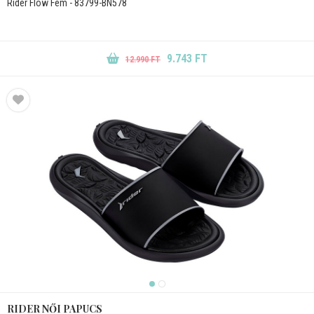
Rider Flow Fem - 83799-BN578
9.743 FT
12.990 FT
RIDER NŐI PAPUCS