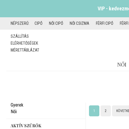
VIP - kedvezmé
NÉPSZERŰ:
CIPŐ
NŐI CIPŐ
NŐI CSIZMA
FÉRFI CIPŐ
FÉRF
SZÁLLÍTÁS
ELÉRHETŐSÉGEK
MÉRETTÁBLÁZAT
NŐI
Gyerek
Női
1
2
KÖVETK
AKTÍV SZŰRŐK