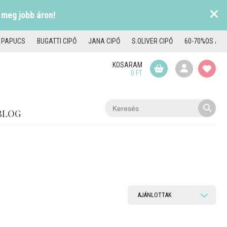
 meg jobb áron!
I PAPUCS
BUGATTI CIPŐ
JANA CIPŐ
S.OLIVER CIPŐ
60-70%OS AKC
KOSARAM
0 FT
BLOG