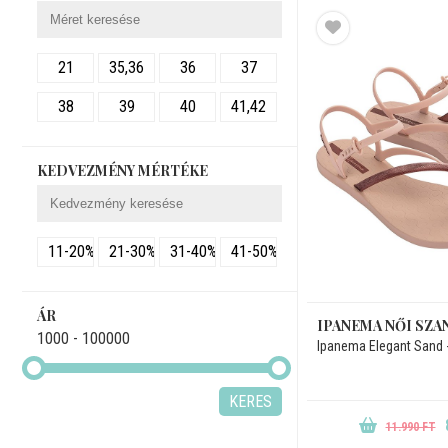
Pink
Piros
21
35,36
36
37
Rózsaszín
38
39
40
41,42
Sárga
Szürke
KEDVEZMÉNY MÉRTÉKE
Zöld
11-20%
21-30%
31-40%
41-50%
ÁR
IPANEMA NŐI SZA
1000 - 100000
Ipanema Elegant Sand 
KERES
11.990 FT