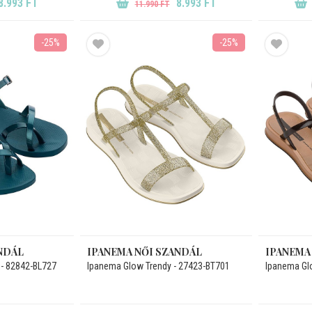
8.993 FT
8.993 FT
11.990 FT
-25%
-25%
NDÁL
IPANEMA NŐI SZANDÁL
IPANEMA
- 82842-BL727
Ipanema Glow Trendy - 27423-BT701
Ipanema Gl