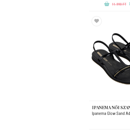
11.990 FT
IPANEMA NŐI SZA
Ipanema Glow Sand Ad