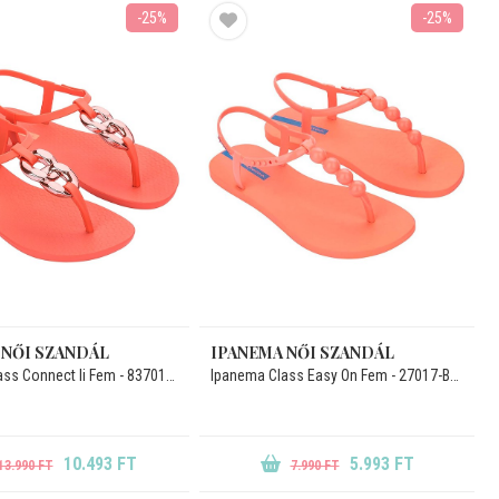
-25%
-25%
 NŐI SZANDÁL
IPANEMA NŐI SZANDÁL
Ipanema Class Connect Ii Fem - 83701-BK398
Ipanema Class Easy On Fem - 27017-BN152
10.493 FT
5.993 FT
13.990 FT
7.990 FT