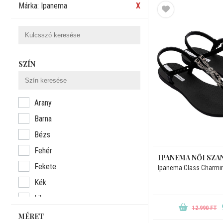
Márka: Ipanema
X
SZÍN
Arany
Barna
Bézs
Fehér
IPANEMA NŐI SZA
Fekete
Kék
Lila
12.990 FT
Narancssárga
MÉRET