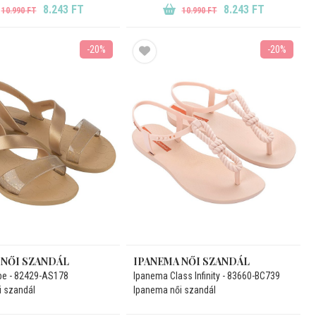
8.243 FT
8.243 FT
10.990 FT
10.990 FT
-20%
-20%
 NŐI SZANDÁL
IPANEMA NŐI SZANDÁL
be - 82429-AS178
Ipanema Class Infinity - 83660-BC739
i szandál
Ipanema női szandál