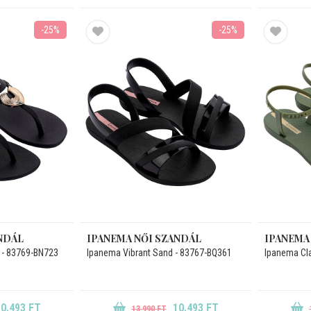
-25%
-25%
NDÁL
IPANEMA NŐI SZANDÁL
IPANEMA
 - 83769-BN723
Ipanema Vibrant Sand - 83767-BQ361
Ipanema Cl
0.493 FT
10.493 FT
13.990 FT