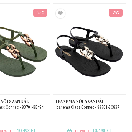
-25%
-25%
 NŐI SZANDÁL
IPANEMA NŐI SZANDÁL
ass Connec - 83701-BE494
Ipanema Class Connec - 83701-BC837
10.493 FT
10.493 FT
13.990 FT
13.990 FT