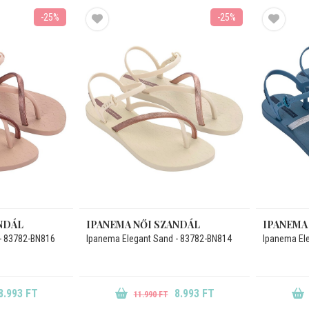
-25%
-25%
NDÁL
IPANEMA NŐI SZANDÁL
IPANEMA
- 83782-BN816
Ipanema Elegant Sand - 83782-BN814
Ipanema El
8.993 FT
8.993 FT
11.990 FT