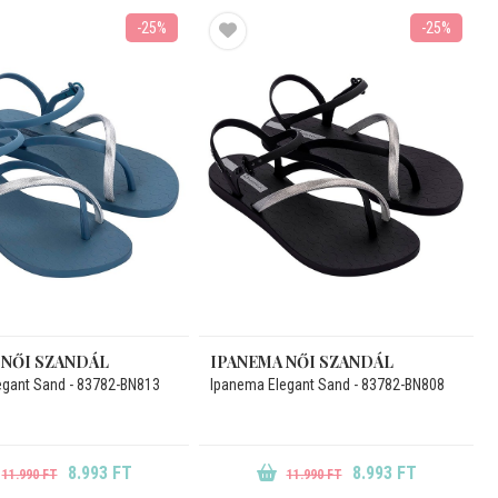
-25%
-25%
 NŐI SZANDÁL
IPANEMA NŐI SZANDÁL
egant Sand - 83782-BN813
Ipanema Elegant Sand - 83782-BN808
8.993 FT
8.993 FT
11.990 FT
11.990 FT