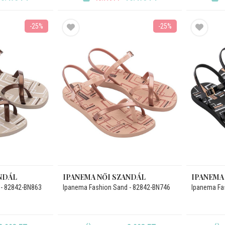
-25%
-25%
NDÁL
IPANEMA NŐI SZANDÁL
IPANEMA
 - 82842-BN863
Ipanema Fashion Sand - 82842-BN746
Ipanema Fa