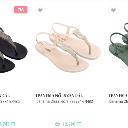
-25%
NDÁL
IPANEMA NŐI SZANDÁL
IPANEMA
 83774-BN485
Ipanema Class Flora - 83774-BN483
Ipanema Cla
9.743 FT
12.990 FT