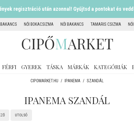
nyek regisztráció után azonnal! Gyűjtsd a pontokat és vedd
I BAKANCS
NŐI BOKACSIZMA
NŐI BAKANCS
TAMARIS CSIZMA
NŐ
CIPŐ
M
ARKET
FÉRFI
GYEREK
TÁSKA
MÁRKÁK
KATEGÓRIÁK
CIPOMARKET.HU
/
IPANEMA
/
SZANDÁL
IPANEMA SZANDÁL
EZŐ
UTOLSÓ