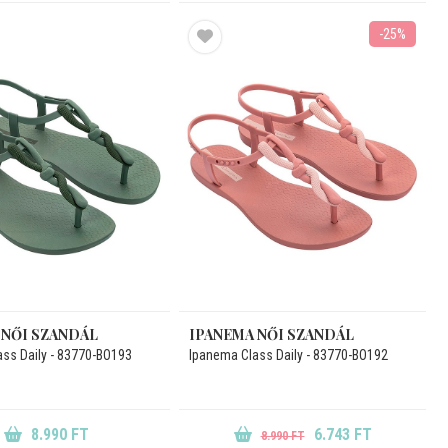
-25%
 NŐI SZANDÁL
IPANEMA NŐI SZANDÁL
ss Daily - 83770-BO193
Ipanema Class Daily - 83770-BO192
8.990 FT
6.743 FT
8.990 FT