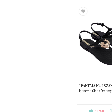
IPANEMA NŐI SZA
Ipanema Class Dreamy
1
13.990 FT