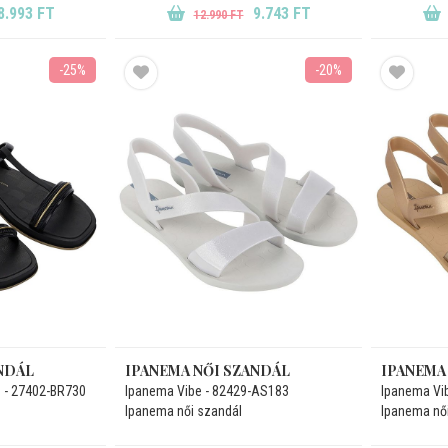
8.993 FT
9.743 FT
12.990 FT
-25%
-20%
NDÁL
IPANEMA NŐI SZANDÁL
IPANEMA
 - 27402-BR730
Ipanema Vibe - 82429-AS183
Ipanema Vi
Ipanema női szandál
Ipanema nő