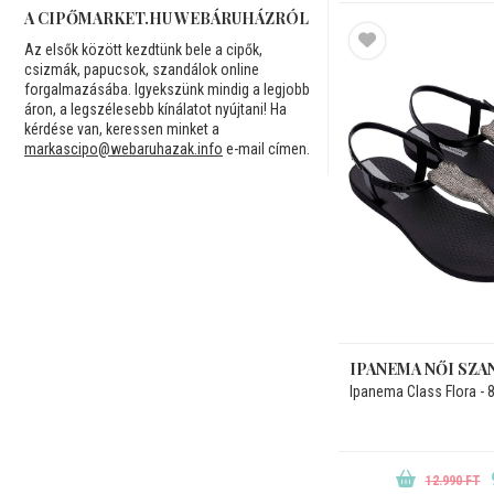
A CIPŐMARKET.HU WEBÁRUHÁZRÓL
Az elsők között kezdtünk bele a cipők,
csizmák, papucsok, szandálok online
forgalmazásába. Igyekszünk mindig a legjobb
áron, a legszélesebb kínálatot nyújtani! Ha
kérdése van, keressen minket a
markascipo@webaruhazak.info
e-mail címen.
IPANEMA NŐI SZA
Ipanema Class Flora -
12.990 FT