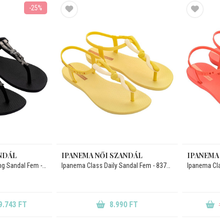
-25%
NDÁL
IPANEMA NŐI SZANDÁL
IPANEMA
Ipanema Class Charming Sandal Fem - 83771-BN973
Ipanema Class Daily Sandal Fem - 83770-BO197
9.743 FT
8.990 FT