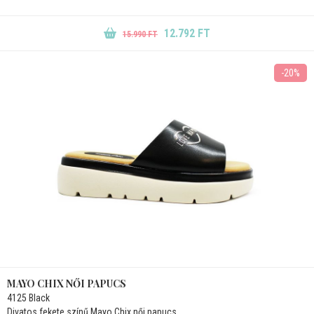
12.792 FT
15.990 FT
-20%
MAYO CHIX NŐI PAPUCS
4125 Black
Divatos fekete színű Mayo Chix női papucs