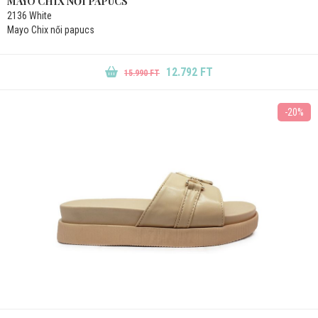
MAYO CHIX NŐI PAPUCS
2136 White
Mayo Chix női papucs
12.792 FT
15.990 FT
-20%