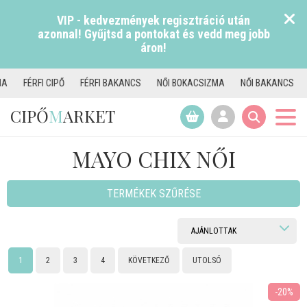
VIP - kedvezmények regisztráció után
azonnal! Gyűjtsd a pontokat és vedd meg jobb
áron!
FÉRFI BAKANCS
NŐI BOKACSIZMA
NŐI BAKANCS
TAMARIS CSIZMA
CIPŐ
M
ARKET
MAYO CHIX NŐI
TERMÉKEK SZŰRÉSE
1
2
3
4
KÖVETKEZŐ
UTOLSÓ
-20%