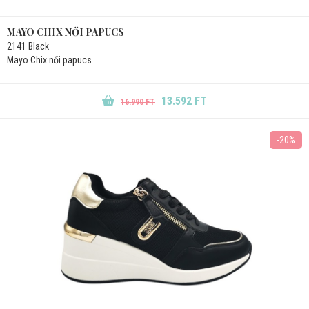
MAYO CHIX NŐI PAPUCS
2141 Black
Mayo Chix női papucs
13.592 FT
16.990 FT
-20%