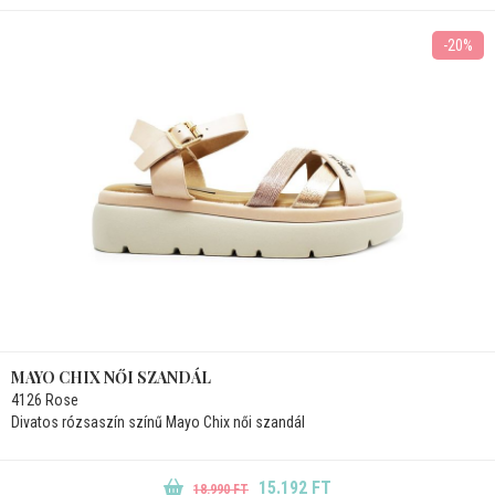
-20%
MAYO CHIX NŐI SZANDÁL
4126 Rose
Divatos rózsaszín színű Mayo Chix női szandál
15.192 FT
18.990 FT