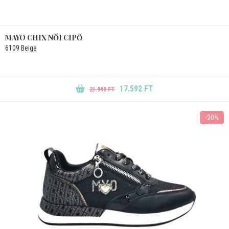
MAYO CHIX NŐI CIPŐ
6109 Beige
17.592 FT
21.990 FT
-20%