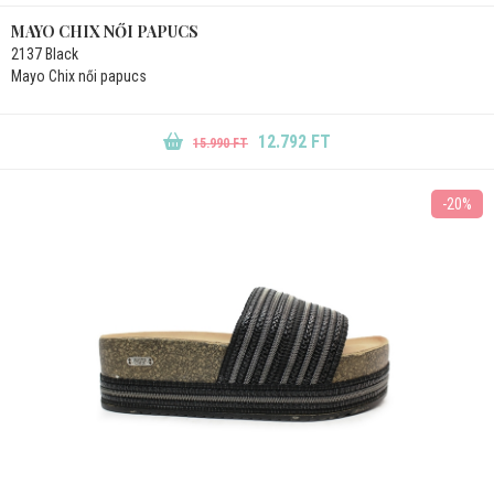
MAYO CHIX NŐI PAPUCS
2137 Black
Mayo Chix női papucs
12.792 FT
15.990 FT
-20%