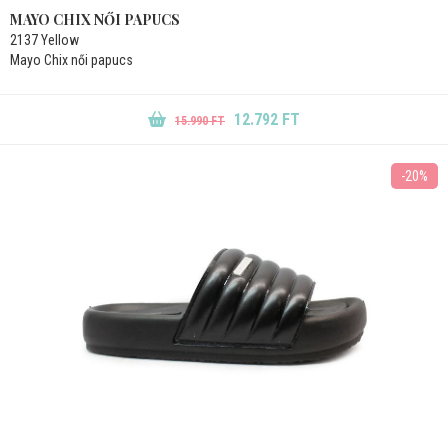
MAYO CHIX NŐI PAPUCS
2137 Yellow
Mayo Chix női papucs
12.792 FT
15.990 FT
-20%