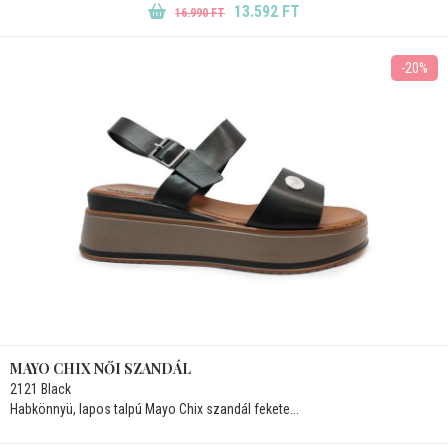
13.592 FT
16.990 FT
-20%
MAYO CHIX NŐI SZANDÁL
2121 Black
Habkönnyü, lapos talpú Mayo Chix szandál fekete...