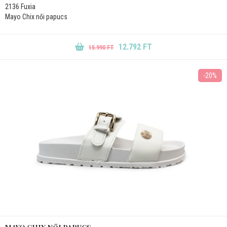
2136 Fuxia
Mayo Chix női papucs
12.792 FT
15.990 FT
-20%