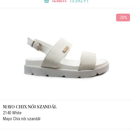
13.592 FT
16.990 FT
-20%
MAYO CHIX NŐI SZANDÁL
2140 White
Mayo Chix női szandál