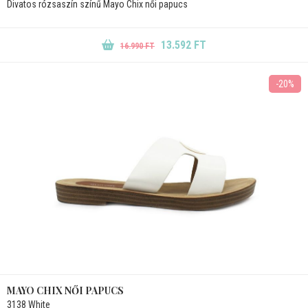
Divatos rózsaszín színű Mayo Chix női papucs
13.592 FT
16.990 FT
-20%
MAYO CHIX NŐI PAPUCS
3138 White