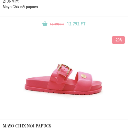
2136 Mint
Mayo Chix női papucs
12.792 FT
15.990 FT
-20%
MAYO CHIX NŐI PAPUCS