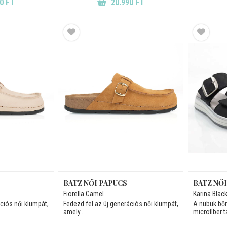
0 FT
20.990 FT
BATZ NŐI PAPUCS
BATZ NŐ
Fiorella Camel
Karina Blac
ciós női klumpát,
Fedezd fel az új generációs női klumpát,
A nubuk bőr
amely...
microfiber t