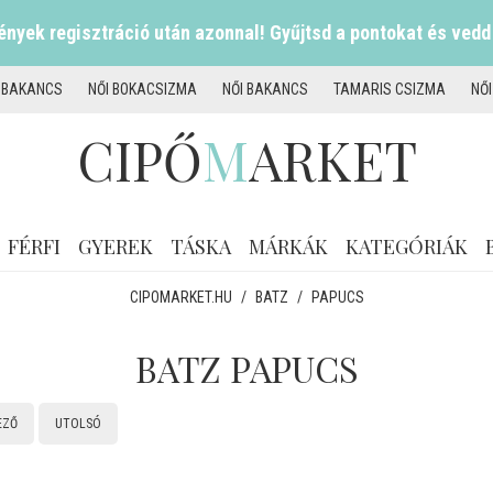
nyek regisztráció után azonnal! Gyűjtsd a pontokat és vedd
I BAKANCS
NŐI BOKACSIZMA
NŐI BAKANCS
TAMARIS CSIZMA
NŐ
CIPŐ
M
ARKET
FÉRFI
GYEREK
TÁSKA
MÁRKÁK
KATEGÓRIÁK
CIPOMARKET.HU
/
BATZ
/
PAPUCS
BATZ PAPUCS
EZŐ
UTOLSÓ