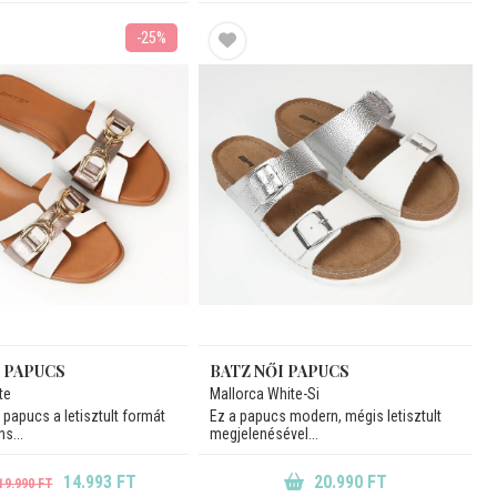
-25%
I PAPUCS
BATZ NŐI PAPUCS
te
Mallorca White-Si
 papucs a letisztult formát
Ez a papucs modern, mégis letisztult
s...
megjelenésével...
14.993 FT
20.990 FT
19.990 FT