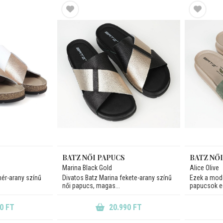
BATZ NŐI PAPUCS
BATZ NŐ
Marina Black Gold
Alice Olive
hér-arany színű
Divatos Batz Marina fekete-arany színű
Ezek a mod
női papucs, magas...
papucsok eg
0 FT
20.990 FT