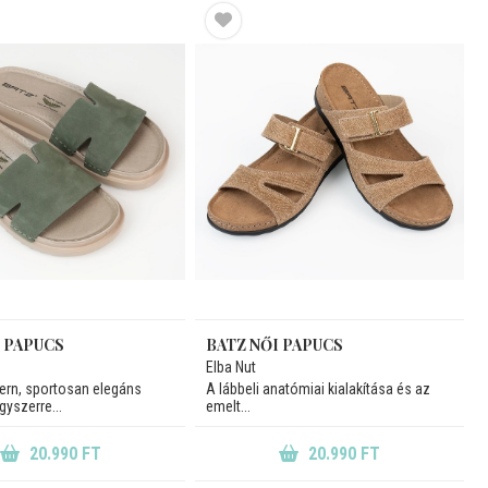
I PAPUCS
BATZ NŐI PAPUCS
Elba Nut
ern, sportosan elegáns
A lábbeli anatómiai kialakítása és az
yszerre...
emelt...
20.990 FT
20.990 FT