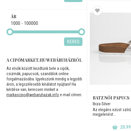
ÁR
1000 - 100000
KERES
A CIPŐMARKET.HU WEBÁRUHÁZRÓL
Az elsők között kezdtünk bele a cipők,
csizmák, papucsok, szandálok online
forgalmazásába. Igyekszünk mindig a legjobb
áron, a legszélesebb kínálatot nyújtani! Ha
kérdése van, keressen minket a
markascipo@webaruhazak.info
e-mail címen.
BATZ NŐI PAPUCS
Ibiza Silver
Az elegáns ezüst szín
megjelenést...
20.99