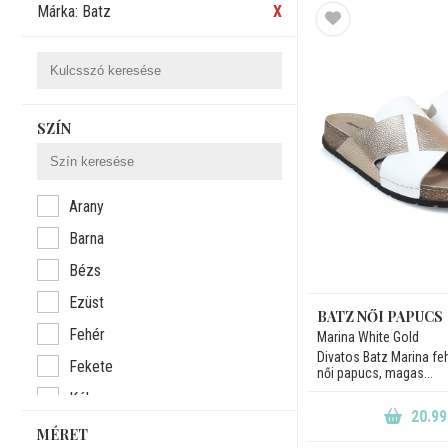
Márka: Batz
X
SZÍN
Arany
Barna
Bézs
Ezüst
BATZ NŐI PAPUCS
Fehér
Marina White Gold
Divatos Batz Marina fe
Fekete
női papucs, magas...
Kék
20.99
Lila
MÉRET