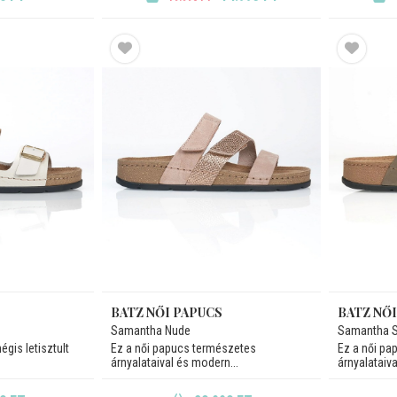
BATZ NŐI PAPUCS
BATZ NŐ
Samantha Nude
Samantha 
gis letisztult
Ez a női papucs természetes
Ez a női pa
árnyalataival és modern...
árnyalataiva