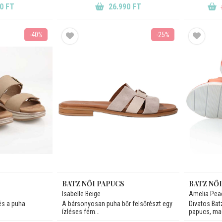
0 FT
26.990 FT
-40%
-25%
BATZ NŐI PAPUCS
BATZ NŐ
Isabelle Beige
Amelia Pea
és a puha
A bársonyosan puha bőr felsőrészt egy
Divatos Bat
ízléses fém...
papucs, mag