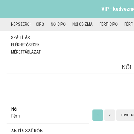
VIP - kedvezmé
NÉPSZERŰ:
CIPŐ
NŐI CIPŐ
NŐI CSIZMA
FÉRFI CIPŐ
FÉRF
SZÁLLÍTÁS
ELÉRHETŐSÉGEK
MÉRETTÁBLÁZAT
NŐI
Női
Férfi
1
2
KÖVETK
AKTÍV SZŰRŐK