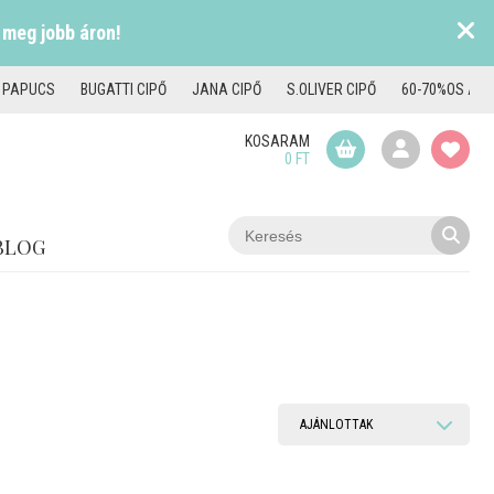
 meg jobb áron!
I PAPUCS
BUGATTI CIPŐ
JANA CIPŐ
S.OLIVER CIPŐ
60-70%OS AKC
KOSARAM
0 FT
BLOG