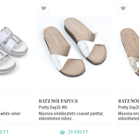
BATZ NŐI PAPUCS
BATZ NŐ
Pretty Day26 Wh
Pretty Day2
white-silver
Masnira emlékeztető csavart pánttal,
Masnira eml
.
eldöntheted mihez...
eldöntheted
0 FT
29.990 FT