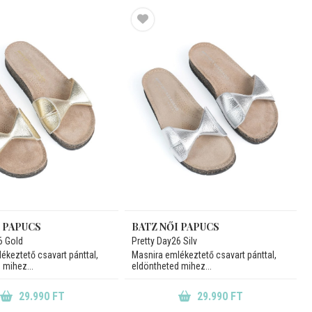
I PAPUCS
BATZ NŐI PAPUCS
6 Gold
Pretty Day26 Silv
ékeztető csavart pánttal,
Masnira emlékeztető csavart pánttal,
 mihez...
eldöntheted mihez...
29.990 FT
29.990 FT