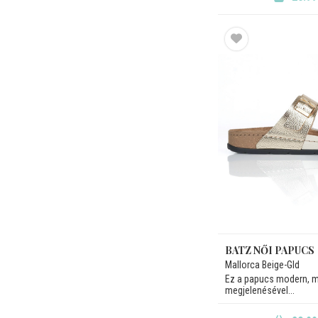
BATZ NŐI PAPUCS
Mallorca Beige-Gld
Ez a papucs modern, mé
megjelenésével...