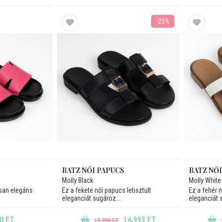
-25%
BATZ NŐI PAPUCS
BATZ NŐ
Molly Black
Molly White
san elegáns
Ez a fekete női papucs letisztult
Ez a fehér n
eleganciát sugároz...
eleganciát 
0 FT
14.993 FT
19.990 FT