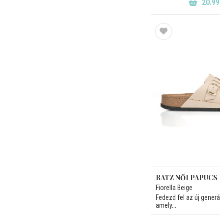
20.99
BATZ NŐI PAPUCS
Fiorella Beige
Fedezd fel az új generá
amely...