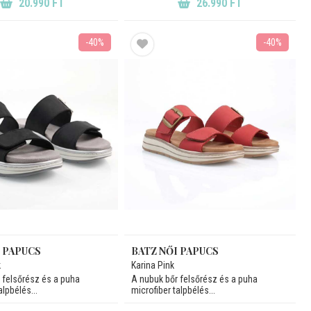
20.990 FT
26.990 FT
-40%
-40%
I PAPUCS
BATZ NŐI PAPUCS
k
Karina Pink
 felsőrész és a puha
A nubuk bőr felsőrész és a puha
alpbélés...
microfiber talpbélés...