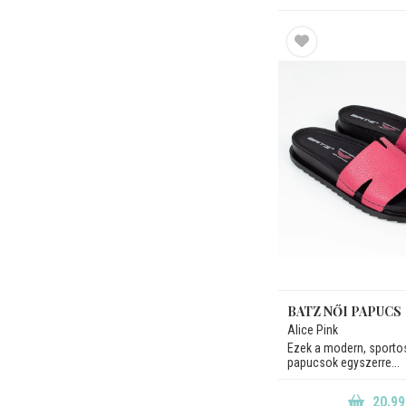
BATZ NŐI PAPUCS
Alice Pink
Ezek a modern, sporto
papucsok egyszerre...
20.99