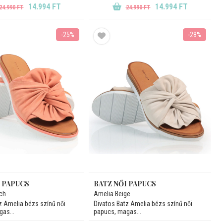
14.994 FT
14.994 FT
24.990 FT
24.990 FT
-25%
-28%
I PAPUCS
BATZ NŐI PAPUCS
ch
Amelia Beige
z Amelia bézs színű női
Divatos Batz Amelia bézs színű női
as...
papucs, magas...