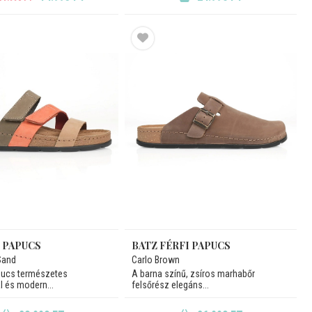
I PAPUCS
BATZ FÉRFI PAPUCS
Sand
Carlo Brown
pucs természetes
A barna színű, zsíros marhabőr
l és modern...
felsőrész elegáns...