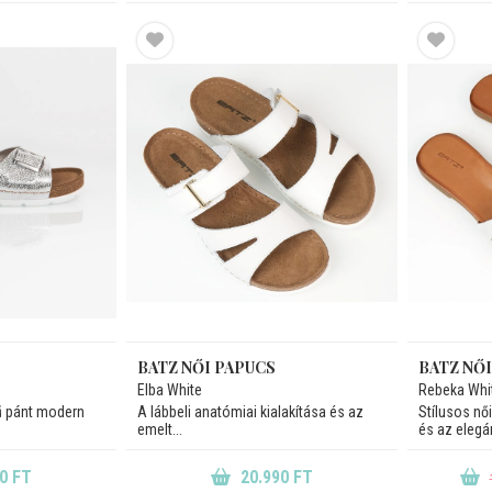
BATZ NŐI PAPUCS
BATZ NŐ
Elba White
Rebeka Whi
ű pánt modern
A lábbeli anatómiai kialakítása és az
Stílusos női
emelt...
és az elegán
0 FT
20.990 FT