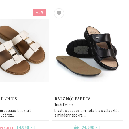
-25%
I PAPUCS
BATZ NŐI PAPUCS
Trudi Fekete
ői papucs letisztult
Divatos papucs ami tökéletes választás
sugároz...
a mindennapokra,...
14.993 FT
24.990 FT
19.990 FT