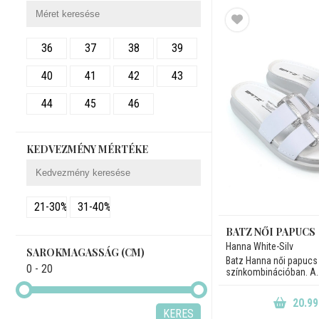
Narancssárga
Piros
36
37
38
39
Rózsaszín
40
41
42
43
Vegyes
Zöld
44
45
46
KEDVEZMÉNY MÉRTÉKE
21-30%
31-40%
BATZ NŐI PAPUCS
Hanna White-Silv
SAROKMAGASSÁG (CM)
Batz Hanna női papucs 
0 - 20
színkombinációban. A..
20.99
KERES