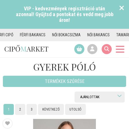
VIP - kedvezmények regisztráció után
azonnal! Gyűjtsd a pontokat és vedd meg jobb
áron!
AKANCS
NŐI BOKACSIZMA
NŐI BAKANCS
TAMARIS CSIZMA
NŐI P
CIPŐ
M
ARKET
GYEREK PÓLÓ
TERMÉKEK SZŰRÉSE
1
2
3
KÖVETKEZŐ
UTOLSÓ