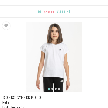
3.999 FT
4.999 FT
DORKO GYEREK PÓLÓ
Reba
Dorko Reba póló