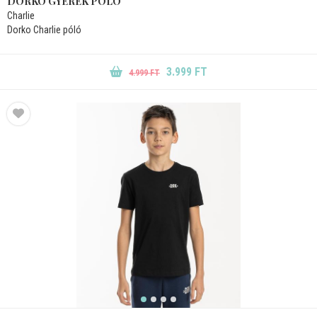
DORKO GYEREK PÓLÓ
Charlie
Dorko Charlie póló
3.999 FT
4.999 FT