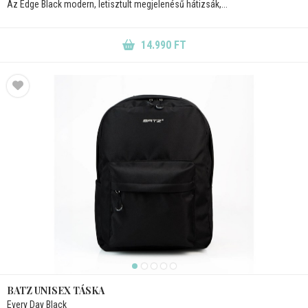
Az Edge Black modern, letisztult megjelenésű hátizsák,...
14.990 FT
BATZ UNISEX TÁSKA
Every Day Black