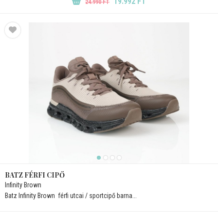
19.992 FT
24.990 FT
BATZ FÉRFI CIPŐ
Infinity Brown
Batz Infinity Brown  férfi utcai / sportcipő barna...