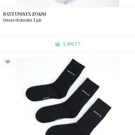
BATZ UNISEX ZOKNI
Unisex titokzokni 3 pár
3.490 FT