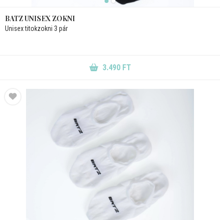
BATZ UNISEX ZOKNI
Unisex titokzokni 3 pár
3.490 FT