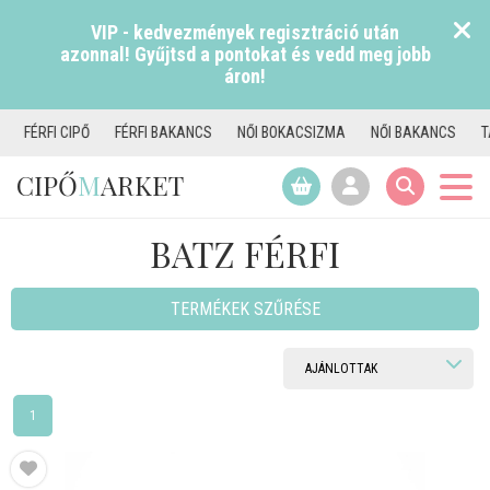
VIP - kedvezmények regisztráció után
azonnal! Gyűjtsd a pontokat és vedd meg jobb
áron!
AKANCS
NŐI BOKACSIZMA
NŐI BAKANCS
TAMARIS CSIZMA
NŐI P
CIPŐ
M
ARKET
BATZ FÉRFI
TERMÉKEK SZŰRÉSE
1