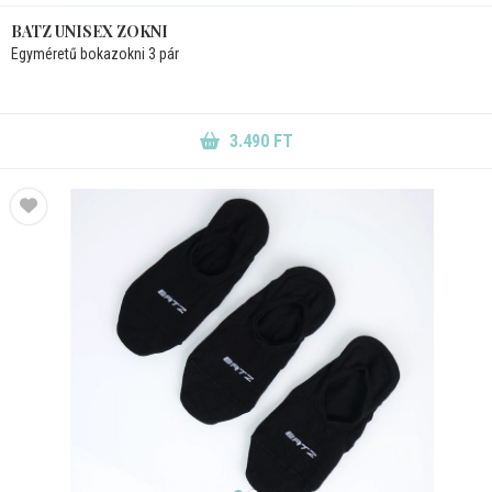
BATZ UNISEX ZOKNI
Egyméretű bokazokni 3 pár
3.490 FT