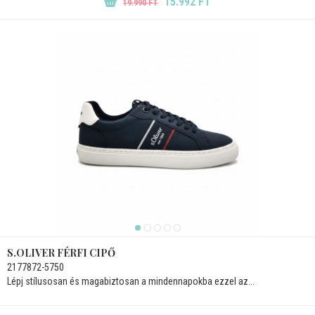
15.992 FT
19.990 FT
S.OLIVER FÉRFI CIPŐ
2177872-5750
Lépj stílusosan és magabiztosan a mindennapokba ezzel az...