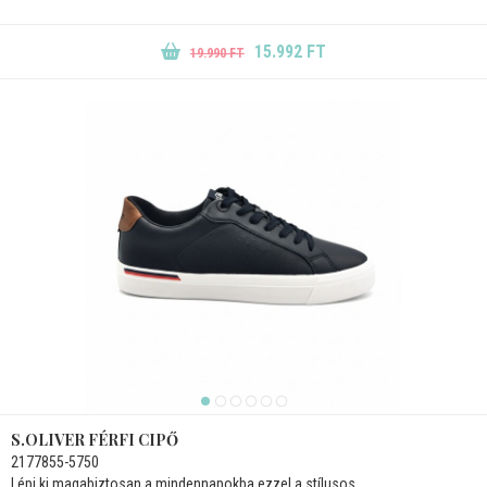
15.992 FT
19.990 FT
S.OLIVER FÉRFI CIPŐ
2177855-5750
Lépj ki magabiztosan a mindennapokba ezzel a stílusos...