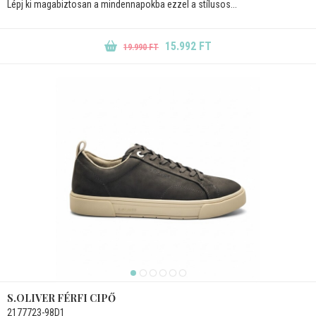
Lépj ki magabiztosan a mindennapokba ezzel a stílusos...
15.992 FT
19.990 FT
S.OLIVER FÉRFI CIPŐ
2177723-98D1