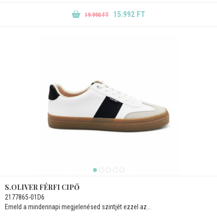
15.992 FT
19.990 FT
S.OLIVER FÉRFI CIPŐ
2177865-01D6
Emeld a mindennapi megjelenésed szintjét ezzel az...