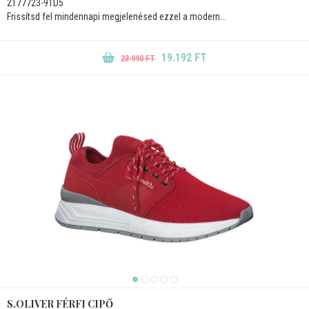
2177723-91D5
Frissítsd fel mindennapi megjelenésed ezzel a modern...
19.192 FT
23.990 FT
S.OLIVER FÉRFI CIPŐ