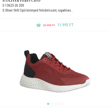
S.OLIVER FÉRFI CIPŐ
5-13623-26 200
S.Oliver férfi Cipő könnyed felsőrésszel, rugalmas...
11.995 FT
23.990 FT