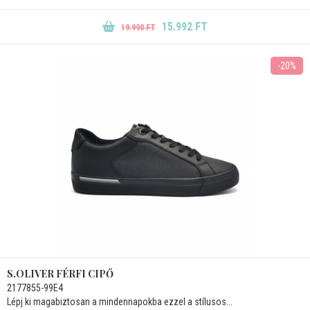
15.992 FT
19.990 FT
-20%
S.OLIVER FÉRFI CIPŐ
2177855-99E4
Lépj ki magabiztosan a mindennapokba ezzel a stílusos...