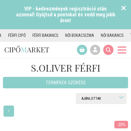
VIP - kedvezmények regisztráció után
azonnal! Gyűjtsd a pontokat és vedd meg jobb
áron!
FÉRFI BAKANCS
NŐI BOKACSIZMA
NŐI BAKANCS
TAMARIS CSIZMA
CIPŐ
M
ARKET
S.OLIVER FÉRFI
TERMÉKEK SZŰRÉSE
1
-20%