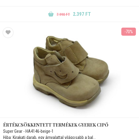
2.397 FT
7.990 FT
-70%
ÉRTÉKCSÖKKENTETT TERMÉKEK GYEREK CIPŐ
Super Gear - HA4146-beige-1
Hiba: Kirakati darab, egy árnyalattal világosabb a bal...