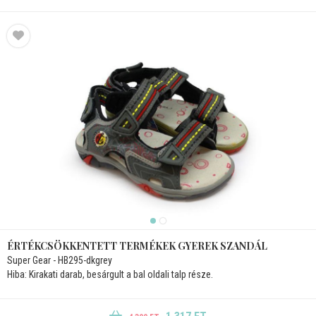
ÉRTÉKCSÖKKENTETT TERMÉKEK GYEREK SZANDÁL
Super Gear - HB295-dkgrey
Hiba: Kirakati darab, besárgult a bal oldali talp része.