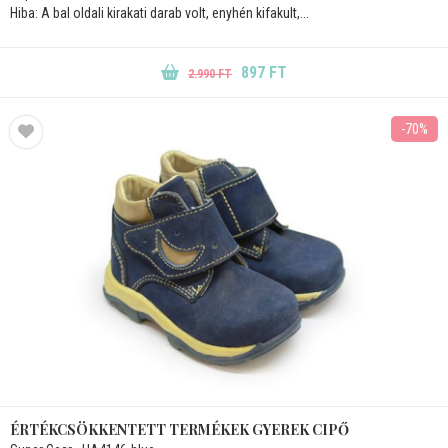
Hiba: A bal oldali kirakati darab volt, enyhén kifakult,...
897 FT
2.990 FT
-70%
ÉRTÉKCSÖKKENTETT TERMÉKEK GYEREK CIPŐ