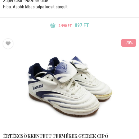
Super Gear - HA4146-blue
Hiba: A jobb lábas talpa kicsit sárgult.
897 FT
2.990 FT
-70%
ÉRTÉKCSÖKKENTETT TERMÉKEK GYEREK CIPŐ