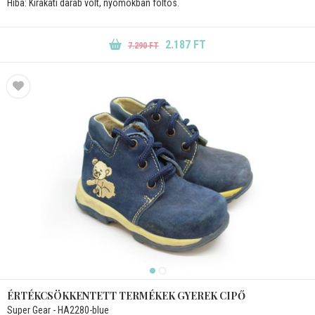
Hiba: Kirakati darab volt, nyomokban foltos.
2.187 FT
7.290 FT
ÉRTÉKCSÖKKENTETT TERMÉKEK GYEREK CIPŐ
Super Gear - HA2280-blue