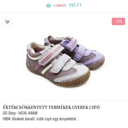
995 FT
1.990 FT
-70%
ÉRTÉKCSÖKKENTETT TERMÉKEK GYEREK CIPŐ
DD Step - H036-44AM
HIBA: Kirakati darab! Jobb cipő egy árnyalattal...