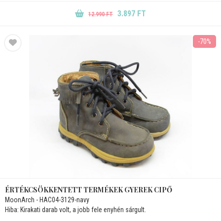
3.897 FT
12.990 FT
-70%
ÉRTÉKCSÖKKENTETT TERMÉKEK GYEREK CIPŐ
MoonArch - HAC04-3129-navy
Hiba: Kirakati darab volt, a jobb fele enyhén sárgult.