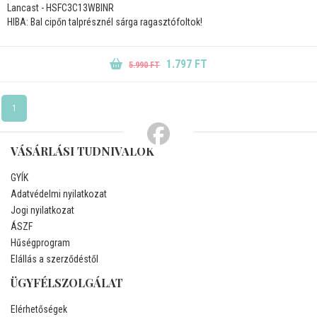
Lancast - HSFC3C13WBINR
HIBA: Bal cipőn talprésznél sárga ragasztófoltok!
1.797 FT
5.990 FT
1
VÁSÁRLÁSI TUDNIVALÓK
GYÍK
Adatvédelmi nyilatkozat
Jogi nyilatkozat
ÁSZF
Hűségprogram
Elállás a szerződéstől
ÜGYFÉLSZOLGÁLAT
Elérhetőségek