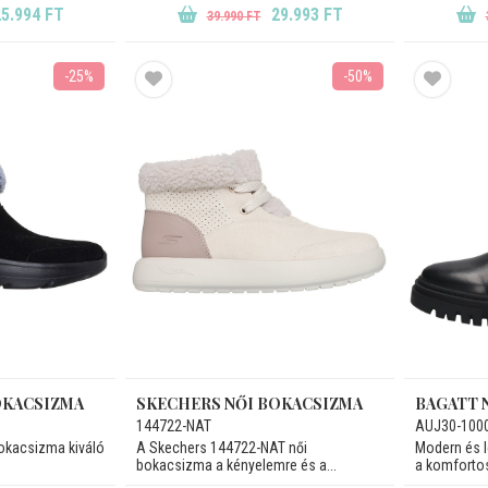
5.994 FT
29.993 FT
39.990 FT
-25%
-50%
OKACSIZMA
SKECHERS NŐI BOKACSIZMA
BAGATT 
144722-NAT
AUJ30-100
bokacsizma kiváló
A Skechers 144722-NAT női
Modern és le
bokacsizma a kényelemre és a...
a komfortos