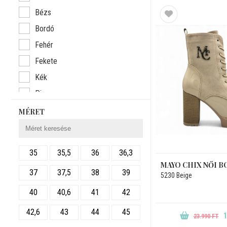
Skechers
Bézs
S.Oliver
Bordó
Tamaris
Fehér
Fekete
Kék
Piros
Szürke
MÉRET
Zöld
35
35,5
36
36,3
MAYO CHIX NŐI 
37
37,5
38
39
5230 Beige
40
40,6
41
42
42,6
43
44
45
1
23.990 FT