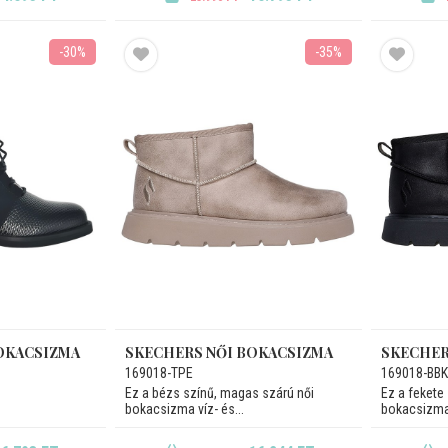
-30%
-35%
BOKACSIZMA
SKECHERS NŐI BOKACSIZMA
SKECHER
169018-TPE
169018-BBK
Ez a bézs színű, magas szárú női
Ez a fekete
bokacsizma víz- és...
bokacsizma 