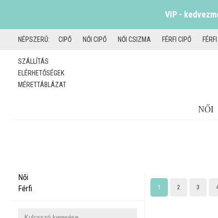
VIP - kedvezmé
NÉPSZERŰ:
CIPŐ
NŐI CIPŐ
NŐI CSIZMA
FÉRFI CIPŐ
FÉRF
SZÁLLÍTÁS
ELÉRHETŐSÉGEK
MÉRETTÁBLÁZAT
NŐI
Női
Férfi
1
2
3