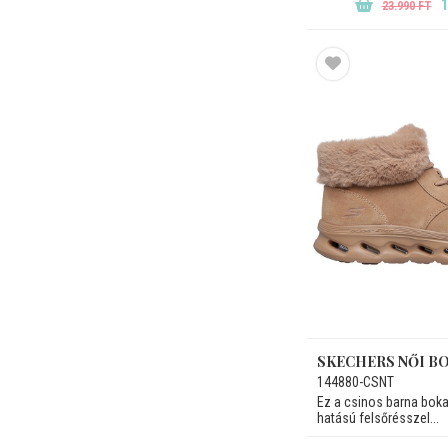
1
23.990 FT
SKECHERS NŐI B
144880-CSNT
Ez a csinos barna boka
hatású felsőrésszel...