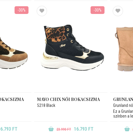
-30%
-30%
BOKACSIZMA
MAYO CHIX NŐI BOKACSIZMA
GRUNLAN
5218 Black
Grunland n
Ez a Grunla
színben a let
6.793 FT
16.793 FT
23.990 FT