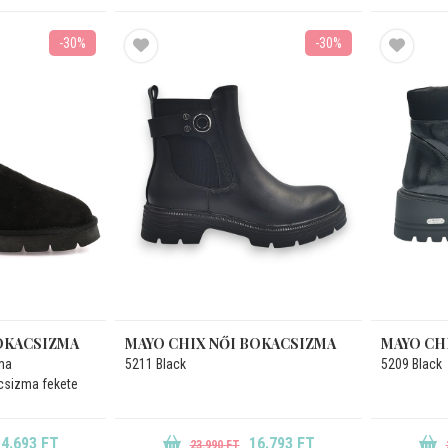
-30%
-30%
OKACSIZMA
MAYO CHIX NŐI BOKACSIZMA
MAYO CH
ma
5211 Black
5209 Black
acsizma fekete
4.693 FT
16.793 FT
23.990 FT