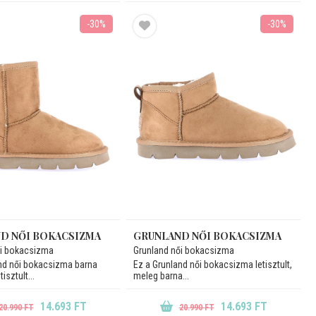
-30%
-30%
D NŐI BOKACSIZMA
GRUNLAND NŐI BOKACSIZMA
ői bokacsizma
Grunland női bokacsizma
nd női bokacsizma barna
Ez a Grunland női bokacsizma letisztult,
isztult...
meleg barna...
14.693 FT
14.693 FT
20.990 FT
20.990 FT