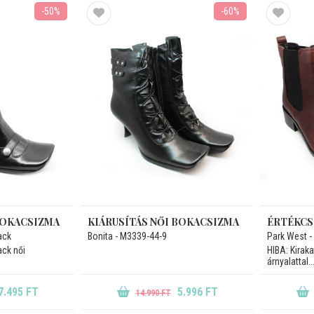
-50%
-60%
BOKACSIZMA
KIÁRUSÍTÁS NŐI BOKACSIZMA
ack
Bonita - M3339-44-9
Park West 
ack női
HIBA: Kirak
árnyalattal..
7.495 FT
5.996 FT
14.990 FT