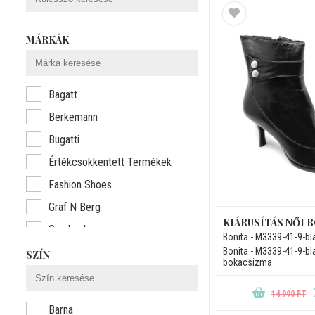
MÁRKÁK
Bagatt
Berkemann
Bugatti
Értékcsökkentett Termékek
Fashion Shoes
Graf N Berg
KIÁRUSÍTÁS NŐI 
Grunland
Bonita - M3339-41-9-bl
Kiárusítás
Bonita - M3339-41-9-bl
SZÍN
bokacsizma
Mayo Chix
14.990 FT
Rieker
Barna