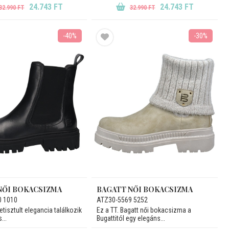
24.743 FT
24.743 FT
32.990 FT
32.990 FT
-40%
-30%
NŐI BOKACSIZMA
BAGATT NŐI BOKACSIZMA
0 1010
ATZ30-5569 5252
tisztult elegancia találkozik
Ez a TT. Bagatt női bokacsizma a
...
Bugattitól egy elegáns...