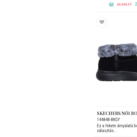
2
39.990 FT
SKECHERS NŐI B
144848-BKGY
Ez a fekete árnyalatú 
választás...