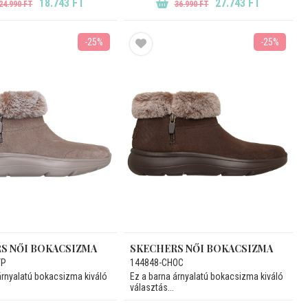
18.743 FT
27.743 FT
24.990 FT
36.990 FT
-25%
-25%
S NŐI BOKACSIZMA
SKECHERS NŐI BOKACSIZMA
TP
144848-CHOC
árnyalatú bokacsizma kiváló
Ez a barna árnyalatú bokacsizma kiváló
választás...