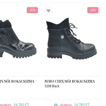
-30%
-30%
IX NŐI BOKACSIZMA
MAYO CHIX NŐI BOKACSIZMA
5208 Black
16.793 FT
16.793 FT
23.990 FT
23.990 FT