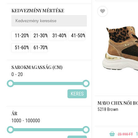
KEDVEZMÉNY MÉRTÉKE
11-20%
21-30%
31-40%
41-50%
51-60%
61-70%
SAROKMAGASSÁG (CM)
0 - 20
KERES
MAYO CHIX NŐI 
5218 Brown
ÁR
1000 - 100000
1
23.990 FT