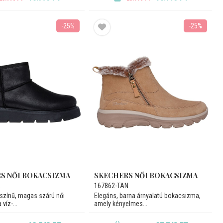
-25%
-25%
S NŐI BOKACSIZMA
SKECHERS NŐI BOKACSIZMA
167862-TAN
 színű, magas szárú női
Elegáns, barna árnyalatú bokacsizma,
víz-...
amely kényelmes...