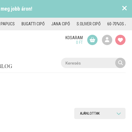
 meg jobb áron!
I PAPUCS
BUGATTI CIPŐ
JANA CIPŐ
S.OLIVER CIPŐ
60-70%OS AKC
KOSARAM
0 FT
BLOG