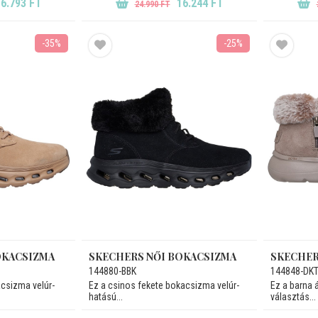
6.793 FT
16.244 FT
24.990 FT
-35%
-25%
OKACSIZMA
SKECHERS NŐI BOKACSIZMA
SKECHER
144880-BBK
144848-DK
csizma velúr-
Ez a csinos fekete bokacsizma velúr-
Ez a barna 
hatású...
választás...