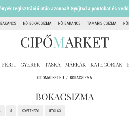
nyek regisztráció után azonnal! Gyűjtsd a pontokat és vedd
I BAKANCS
NŐI BOKACSIZMA
NŐI BAKANCS
TAMARIS CSIZMA
NŐ
CIPŐ
M
ARKET
FÉRFI
GYEREK
TÁSKA
MÁRKÁK
KATEGÓRIÁK
CIPOMARKET.HU
/
BOKACSIZMA
BOKACSIZMA
4
5
KÖVETKEZŐ
UTOLSÓ