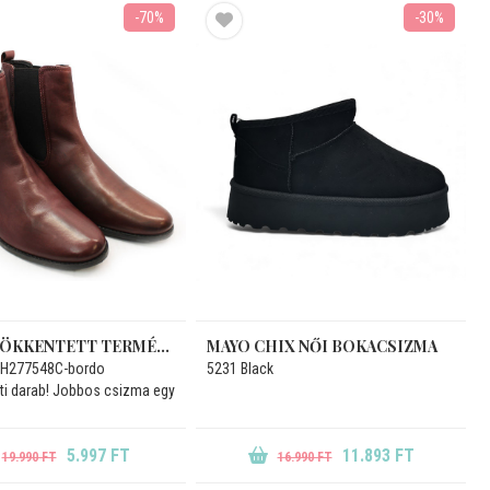
-70%
-30%
ÉRTÉKCSÖKKENTETT TERMÉKEK NŐI BOKACSIZMA
MAYO CHIX NŐI BOKACSIZMA
- H277548C-bordo
5231 Black
ati darab! Jobbos csizma egy
.
5.997 FT
11.893 FT
19.990 FT
16.990 FT