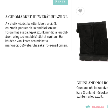
KERES
A CIPŐMARKET.HU WEBÁRUHÁZRÓL
Az elsők között kezdtünk bele a cipők,
csizmák, papucsok, szandálok online
forgalmazásába. Igyekszünk mindig a legjobb
áron, a legszélesebb kínálatot nyújtani! Ha
kérdése van, keressen minket a
markascipo@webaruhazak.info
e-mail címen.
GRUNLAND NŐI B
Grunland női bokacsiz
Ez a Grunland női bok
színben a letisztult...
1
20.990 FT