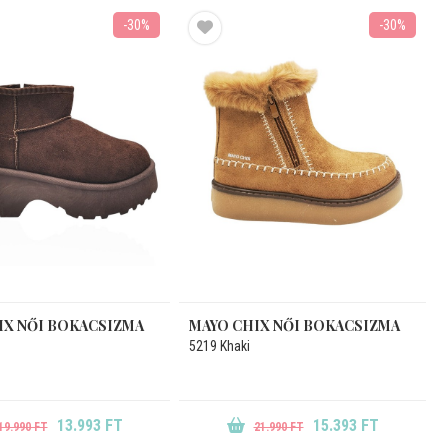
-30%
-30%
IX NŐI BOKACSIZMA
MAYO CHIX NŐI BOKACSIZMA
5219 Khaki
13.993 FT
15.393 FT
19.990 FT
21.990 FT