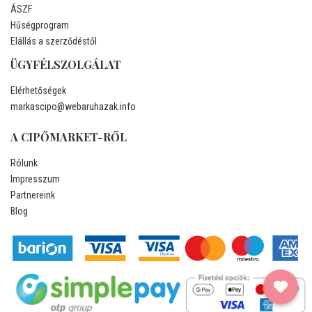
ÁSZF
Hűségprogram
Elállás a szerződéstől
ÜGYFÉLSZOLGÁLAT
Elérhetőségek
markascipo@webaruhazak.info
A CIPŐMARKET-RŐL
Rólunk
Impresszum
Partnereink
Blog