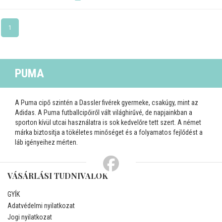
1
PUMA
A Puma cipő szintén a Dassler fivérek gyermeke, csakúgy, mint az
Adidas. A Puma futballcipőiről vált világhirűvé, de napjainkban a
sporton kívül utcai használatra is sok kedvelőre tett szert. A német
márka biztositja a tökéletes minőséget és a folyamatos fejlődést a
láb igényeihez mérten.
VÁSÁRLÁSI TUDNIVALÓK
GYÍK
Adatvédelmi nyilatkozat
Jogi nyilatkozat