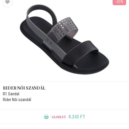
-25%
RIDER NŐI SZANDÁL
R1 Sandal
Rider Női szandál
8.243 FT
10.990 FT