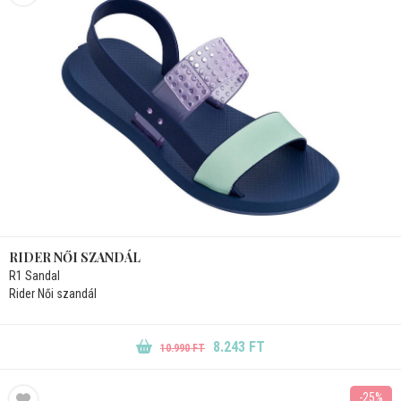
RIDER NŐI SZANDÁL
R1 Sandal
Rider Női szandál
8.243 FT
10.990 FT
-25%