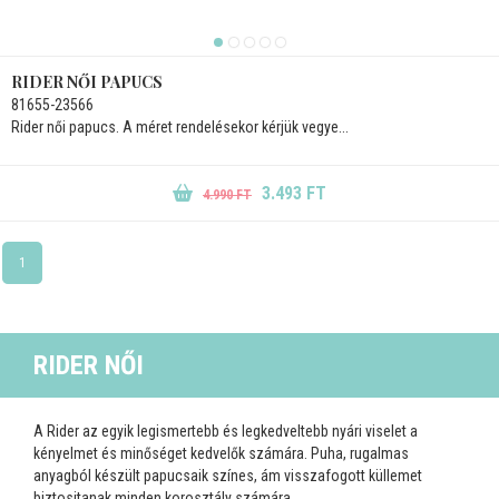
RIDER NŐI PAPUCS
81655-23566
Rider női papucs. A méret rendelésekor kérjük vegye...
3.493 FT
4.990 FT
1
RIDER NŐI
A Rider az egyik legismertebb és legkedveltebb nyári viselet a
kényelmet és minőséget kedvelők számára. Puha, rugalmas
anyagból készült papucsaik színes, ám visszafogott küllemet
biztositanak minden korosztály számára