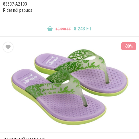
83637-AZ193
Rider női papucs
8.243 FT
10.990 FT
-30%