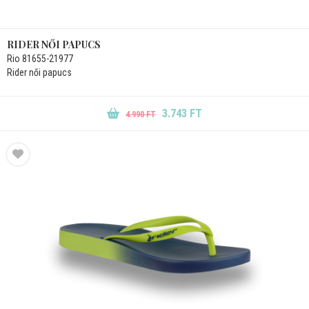
RIDER NŐI PAPUCS
Rio 81655-21977
Rider női papucs
3.743 FT
4.990 FT