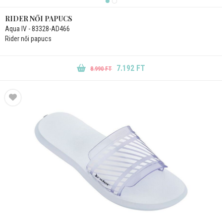
RIDER NŐI PAPUCS
Aqua IV - 83328-AD466
Rider női papucs
7.192 FT
8.990 FT