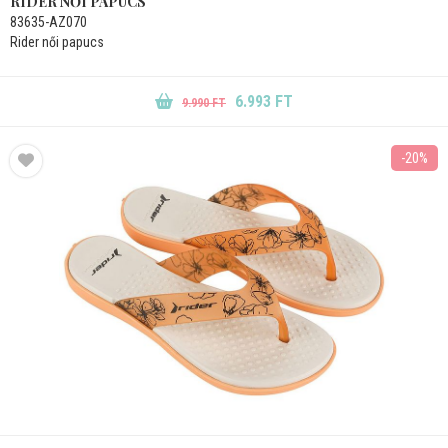
RIDER NŐI PAPUCS
83635-AZ070
Rider női papucs
6.993 FT
9.990 FT
-20%