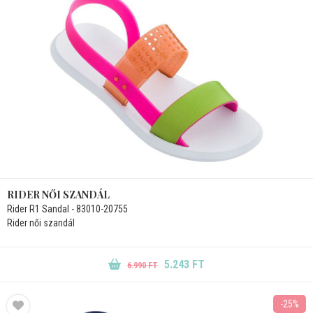
RIDER NŐI SZANDÁL
Rider R1 Sandal - 83010-20755
Rider női szandál
5.243 FT
6.990 FT
-25%