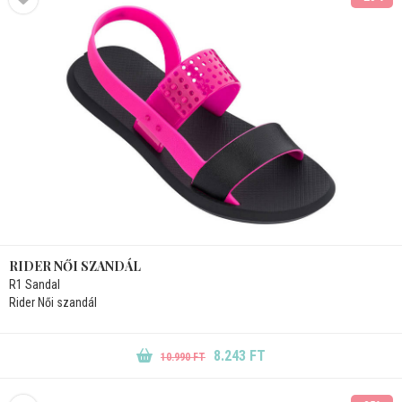
RIDER NŐI SZANDÁL
R1 Sandal
Rider Női szandál
8.243 FT
10.990 FT