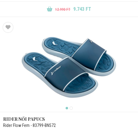
9.743 FT
12.990 FT
RIDER NŐI PAPUCS
Rider Flow Fem - 83799-BN572