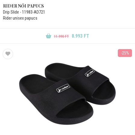
RIDER NŐI PAPUCS
Drip Slide - 11983-AD721
Rider unisex papucs
8.993 FT
11.990 FT
-25%