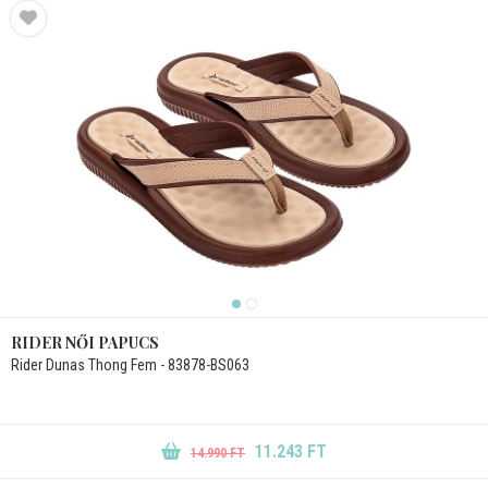
RIDER NŐI PAPUCS
Rider Dunas Thong Fem - 83878-BS063
11.243 FT
14.990 FT