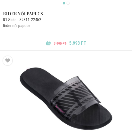
RIDER NŐI PAPUCS
R1 Slide - 82811-22452
Rider női papucs
5.993 FT
7.990 FT