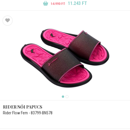
11.243 FT
14.990 FT
RIDER NŐI PAPUCS
Rider Flow Fem - 83799-BN578