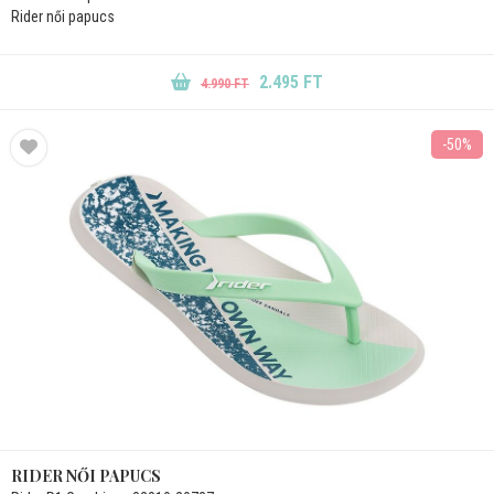
Rider női papucs
2.495 FT
4.990 FT
-50%
RIDER NŐI PAPUCS