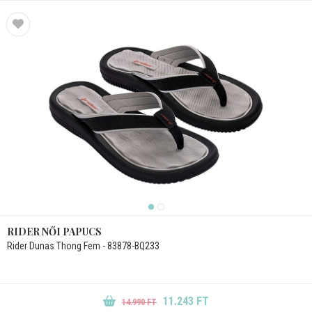
RIDER NŐI PAPUCS
Rider Dunas Thong Fem - 83878-BQ233
11.243 FT
14.990 FT