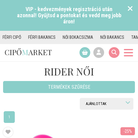
VIP - kedvezmények regisztráció után
azonnal! Gyűjtsd a pontokat és vedd meg jobb
áron!
BAKANCS
NŐI BOKACSIZMA
NŐI BAKANCS
TAMARIS CSIZMA
NŐI 
CIPŐ
M
ARKET
RIDER NŐI
TERMÉKEK SZŰRÉSE
1
-25%