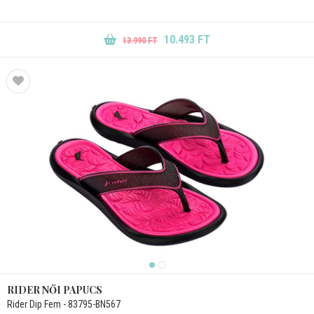
10.493 FT
13.990 FT
RIDER NŐI PAPUCS
Rider Dip Fem - 83795-BN567