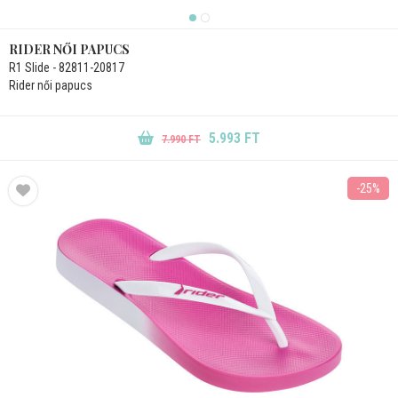
RIDER NŐI PAPUCS
R1 Slide - 82811-20817
Rider női papucs
5.993 FT
7.990 FT
-25%