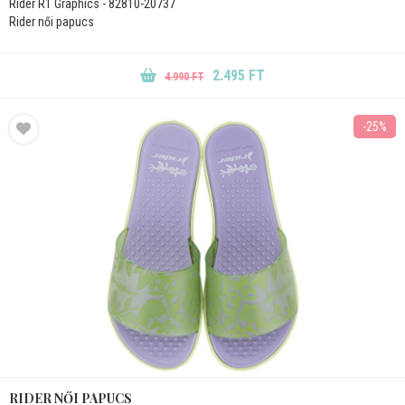
Rider R1 Graphics - 82810-20737
Rider női papucs
2.495 FT
4.990 FT
-25%
RIDER NŐI PAPUCS