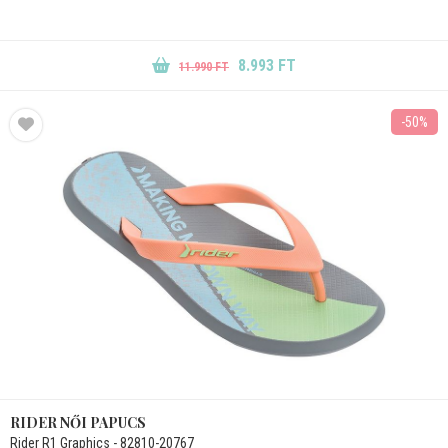
8.993 FT
11.990 FT
-50%
RIDER NŐI PAPUCS
Rider R1 Graphics - 82810-20767