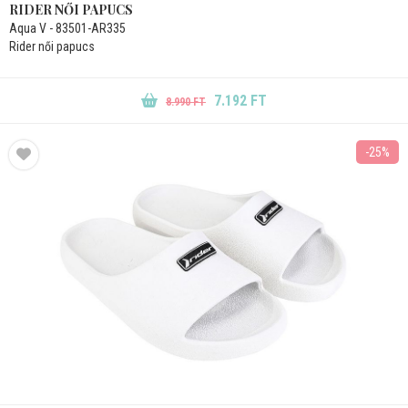
RIDER NŐI PAPUCS
Aqua V - 83501-AR335
Rider női papucs
7.192 FT
8.990 FT
-25%