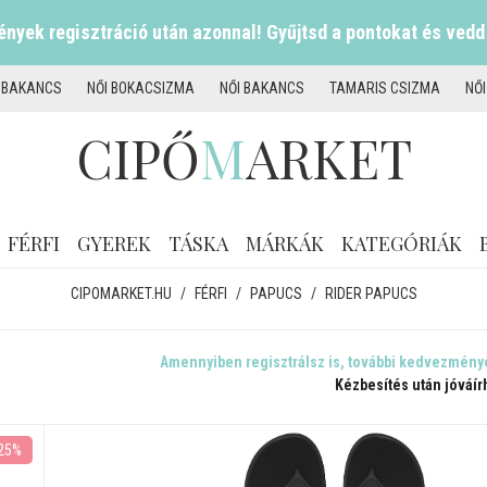
nyek regisztráció után azonnal! Gyűjtsd a pontokat és vedd
I BAKANCS
NŐI BOKACSIZMA
NŐI BAKANCS
TAMARIS CSIZMA
NŐ
CIPŐ
M
ARKET
FÉRFI
GYEREK
TÁSKA
MÁRKÁK
KATEGÓRIÁK
CIPOMARKET.HU
/
FÉRFI
/
PAPUCS
/
RIDER PAPUCS
Amennyiben regisztrálsz is, további kedvezmény
Kézbesítés után jóváír
25%