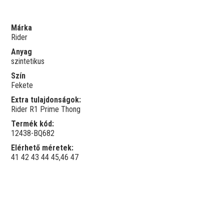
Márka
Rider
Anyag
szintetikus
Szín
Fekete
Extra tulajdonságok:
Rider R1 Prime Thong
Termék kód:
12438-BQ682
Elérhető méretek:
41
42
43
44
45,46
47