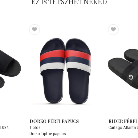
EZ IS TETSZHET NEKED
DORKO FÉRFI PAPUCS
RIDER FÉRFI
BL084
Tiptoe
Cartago Atlanta 
Dorko Tiptoe papucs