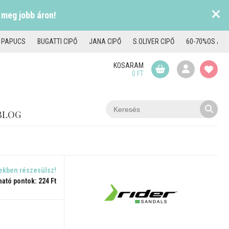
 meg jobb áron!
I PAPUCS
BUGATTI CIPŐ
JANA CIPŐ
S.OLIVER CIPŐ
60-70%OS AKC
KOSARAM
0 FT
BLOG
ekben részesülsz!
ható pontok: 224 Ft