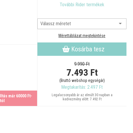
További Rider termékek
Mérettáblázat megtekintése
Kosárba tesz
9.990 Ft
7.493
Ft
(Bruttó webshop egységár)
Megtakarítás: 2.497 Ft
Legalacsonyabb ár az elmúlt 30 napban a
ltás már 60000 Ft-
kedvezmény előtt: 7.492 Ft
tól