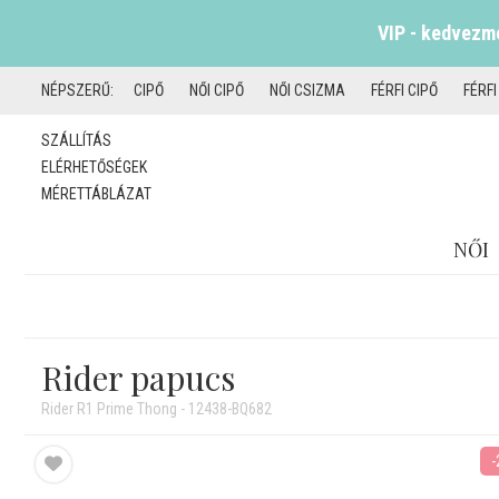
VIP - kedvezmé
NÉPSZERŰ:
CIPŐ
NŐI CIPŐ
NŐI CSIZMA
FÉRFI CIPŐ
FÉRF
SZÁLLÍTÁS
ELÉRHETŐSÉGEK
MÉRETTÁBLÁZAT
NŐI
Rider papucs
Rider R1 Prime Thong - 12438-BQ682
-