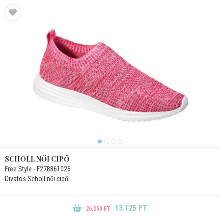
SCHOLL NŐI CIPŐ
Free Style - F278861026
Divatos Scholl női cipő
13.125 FT
26.250 FT