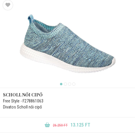
SCHOLL NŐI CIPŐ
Free Style - F278861063
Divatos Scholl női cipő
13.125 FT
26.250 FT