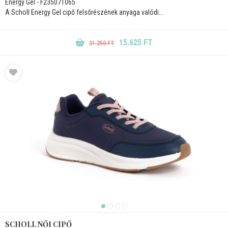
Energy Gel - F235071065
A Scholl Energy Gel cipő felsőrészének anyaga valódi...
15.625 FT
31.250 FT
SCHOLL NŐI CIPŐ