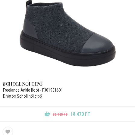
SCHOLL NŐI CIPŐ
Freelance Ankle Boot - F301931601
Divatos Scholl női cipő
18.470 FT
36.940 FT