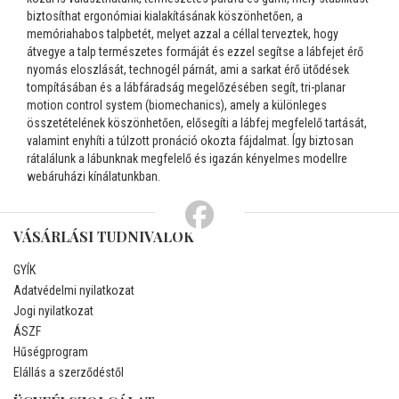
biztosíthat ergonómiai kialakításának köszönhetően, a
memóriahabos talpbetét, melyet azzal a céllal terveztek, hogy
átvegye a talp természetes formáját és ezzel segítse a lábfejet érő
nyomás eloszlását, technogél párnát, ami a sarkat érő ütődések
tompításában és a lábfáradság megelőzésében segít, tri-planar
motion control system (biomechanics), amely a különleges
összetételének köszönhetően, elősegíti a lábfej megfelelő tartását,
valamint enyhíti a túlzott pronáció okozta fájdalmat. Így biztosan
rátalálunk a lábunknak megfelelő és igazán kényelmes modellre
webáruházi kínálatunkban.
VÁSÁRLÁSI TUDNIVALÓK
GYÍK
Adatvédelmi nyilatkozat
Jogi nyilatkozat
ÁSZF
Hűségprogram
Elállás a szerződéstől