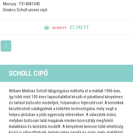
Mercury - F314081040
Divatos Scholl unisex cipő
27.743 FT
36.990 FT
1
SCHOLL CIPŐ
William Mathias Scholl lábgyógyász indította el a márkát 1906-ban,
így több mint 100 éves tapasztalattal készíti el páratlanul kényelmes
és tartást biztosító modelljeit, folyamatos fejlesztéssel. A termékek
készítésénél odafigyelnek a többféle technológiára, mely segít a
helyes járásban a jobb egyensúly elérésében. A választék óriási,
melyben biztosan talál magának minden korosztály megfelelő
kialakítású és kinézetű modellt. A kényelmet keresve több lehetőség
közül is választhatunk, természetes parafa és gumi, mely stabilitást