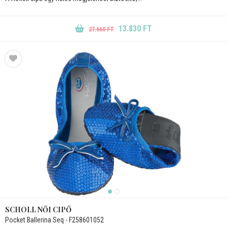
13.830 FT
27.660 FT
SCHOLL NŐI CIPŐ
Pocket Ballerina Seq - F258601052