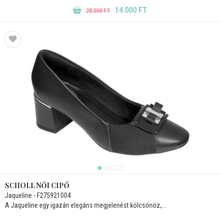
14.000 FT
28.000 FT
SCHOLL NŐI CIPŐ
Jaqueline - F275921004
A Jaqueline egy igazán elegáns megjelenést kölcsönöz,...