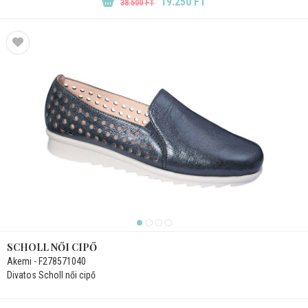
19.250 FT
38.500 FT
SCHOLL NŐI CIPŐ
Akemi - F278571040
Divatos Scholl női cipő