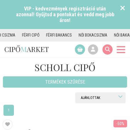
VIP - kedvezmények regisztráció után
azonnal! Gyűjtsd a pontokat és vedd meg jobb
áron!
RFI CIPŐ
FÉRFI BAKANCS
NŐI BOKACSIZMA
NŐI BAKANCS
TAMAR
CIPŐ
M
ARKET
SCHOLL CIPŐ
TERMÉKEK SZŰRÉSE
1
-50%