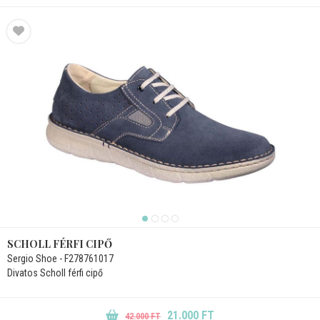
SCHOLL FÉRFI CIPŐ
Sergio Shoe - F278761017
Divatos Scholl férfi cipő
21.000 FT
42.000 FT