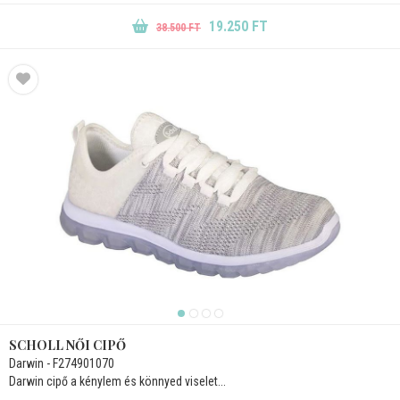
19.250 FT
38.500 FT
SCHOLL NŐI CIPŐ
Darwin - F274901070
Darwin cipő a kénylem és könnyed viselet...