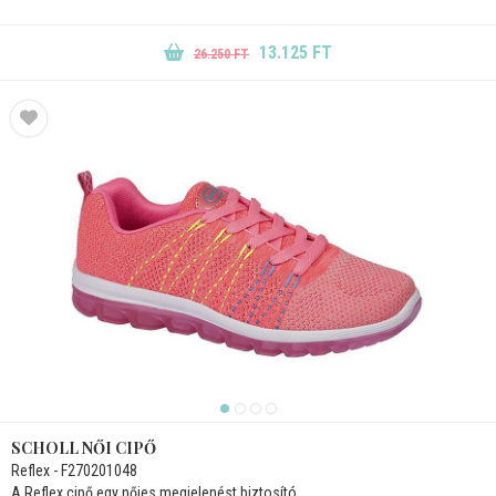
13.125 FT
26.250 FT
SCHOLL NŐI CIPŐ
Reflex - F270201048
A Reflex cipő egy nőies megjelenést biztosító,...