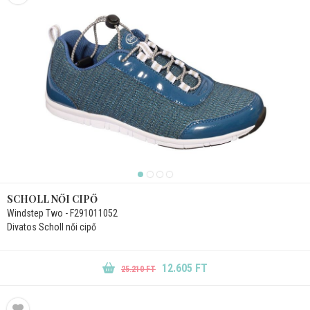
SCHOLL NŐI CIPŐ
Windstep Two - F291011052
Divatos Scholl női cipő
12.605 FT
25.210 FT