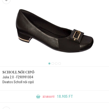
SCHOLL NŐI CIPŐ
Julia 2.0 - F290991004
Divatos Scholl női cipő
18.905 FT
37.810 FT