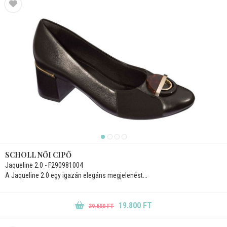
SCHOLL NŐI CIPŐ
Jaqueline 2.0 - F290981004
A Jaqueline 2.0 egy igazán elegáns megjelenést...
19.800 FT
39.600 FT