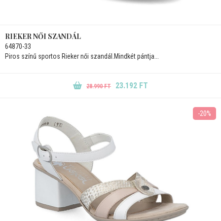
RIEKER NŐI SZANDÁL
64870-33
Piros színű sportos Rieker női szandál.Mindkét pántja...
23.192 FT
28.990 FT
-20%