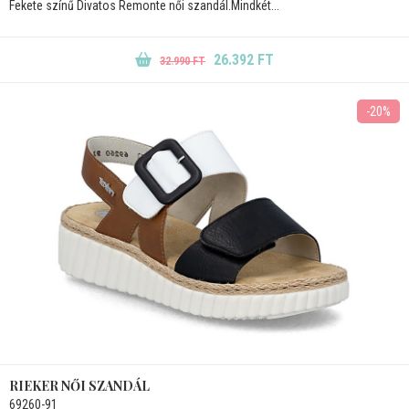
Fekete színű Divatos Remonte női szandál.Mindkét...
26.392 FT
32.990 FT
-20%
RIEKER NŐI SZANDÁL
69260-91