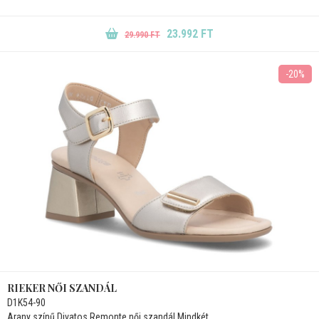
23.992 FT
29.990 FT
-20%
RIEKER NŐI SZANDÁL
D1K54-90
Arany színű Divatos Remonte női szandál.Mindkét...