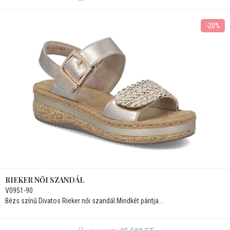
-20%
RIEKER NŐI SZANDÁL
V0951-90
Bézs színű Divatos Rieker női szandál.Mindkét pántja...