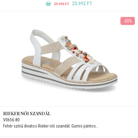
23.992 FT
29.990 FT
-20%
RIEKER NŐI SZANDÁL
V0656-80
Fehér színű divatos Rieker női szandál..Gumis pántos...