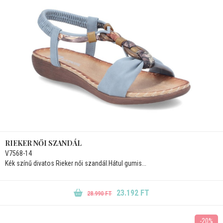
RIEKER NŐI SZANDÁL
V7568-14
Kék színű divatos Rieker női szandál.Hátul gumis...
23.192 FT
28.990 FT
-20%