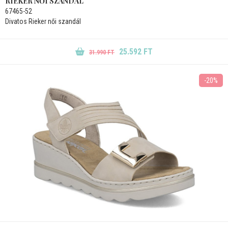
RIEKER NŐI SZANDÁL
67465-52
Divatos Rieker női szandál
25.592 FT
31.990 FT
-20%