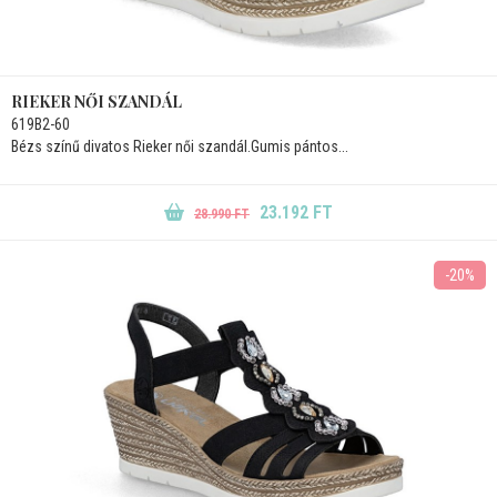
RIEKER NŐI SZANDÁL
619B2-60
Bézs színű divatos Rieker női szandál.Gumis pántos...
23.192 FT
28.990 FT
-20%