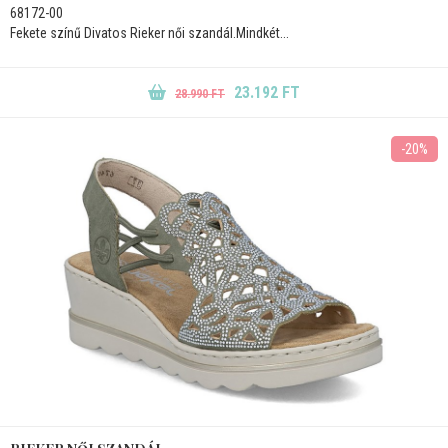
68172-00
Fekete színű Divatos Rieker női szandál.Mindkét...
23.192 FT
28.990 FT
-20%