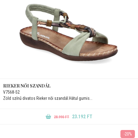
RIEKER NŐI SZANDÁL
V7568-52
Zöld színű divatos Rieker női szandál.Hátul gumis...
23.192 FT
28.990 FT
-20%