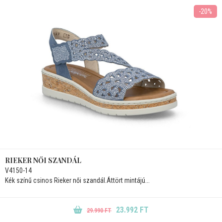
-20%
RIEKER NŐI SZANDÁL
V4150-14
Kék színű csinos Rieker női szandál.Áttört mintájú...
23.992 FT
29.990 FT