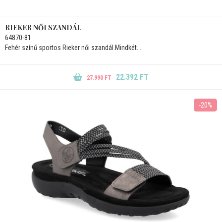
RIEKER NŐI SZANDÁL
64870-81
Fehér színű sportos Rieker női szandál.Mindkét...
22.392 FT
27.990 FT
-20%