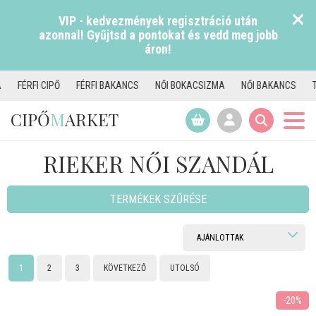
VIP - kedvezmények regisztráció után
azonnal! Gyűjtsd a pontokat és vedd meg jobb
áron!
I BAKANCS
NŐI BOKACSIZMA
NŐI BAKANCS
TAMARIS CSIZMA
NŐ
CIPŐ
M
ARKET
RIEKER NŐI SZANDÁL
TERMÉKEK SZŰRÉSE
1
2
3
KÖVETKEZŐ
UTOLSÓ
-20%