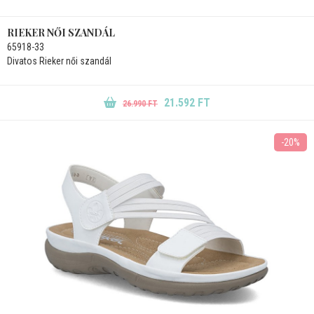
RIEKER NŐI SZANDÁL
65918-33
Divatos Rieker női szandál
21.592 FT
26.990 FT
-20%