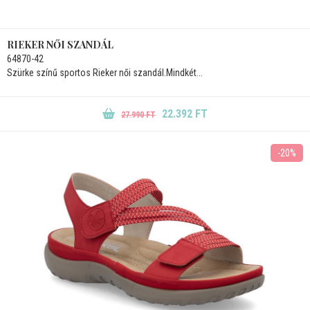
RIEKER NŐI SZANDÁL
64870-42
Szürke színű sportos Rieker női szandál.Mindkét...
22.392 FT
27.990 FT
-20%