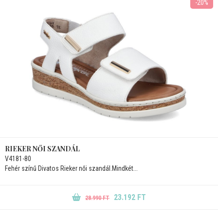
-20%
RIEKER NŐI SZANDÁL
V4181-80
Fehér színű Divatos Rieker női szandál.Mindkét...
23.192 FT
28.990 FT