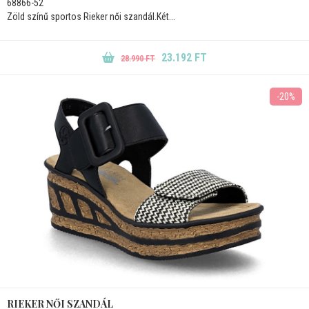
68866-52
Zöld színű sportos Rieker női szandál.Két...
23.192 FT
28.990 FT
-20%
RIEKER NŐI SZANDÁL