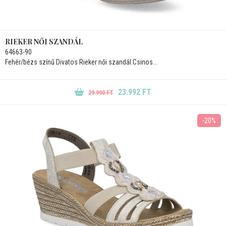
RIEKER NŐI SZANDÁL
64663-90
Fehér/bézs színű Divatos Rieker női szandál.Csinos...
23.992 FT
29.990 FT
-20%