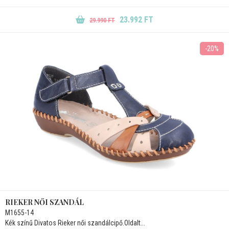
23.992 FT
29.990 FT
-20%
RIEKER NŐI SZANDÁL
M1655-14
Kék színű Divatos Rieker női szandálcipő.Oldalt...