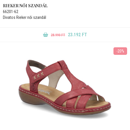
RIEKER NŐI SZANDÁL
66201-62
Divatos Rieker női szandál
23.192 FT
28.990 FT
-20%