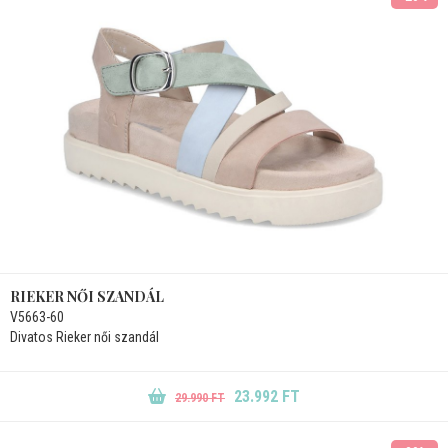
RIEKER NŐI SZANDÁL
V5663-60
Divatos Rieker női szandál
23.992 FT
29.990 FT