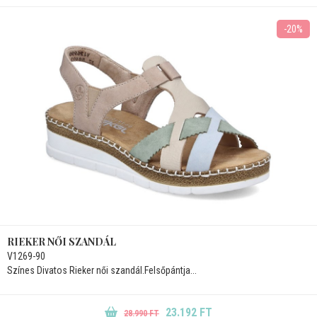
-20%
RIEKER NŐI SZANDÁL
V1269-90
Színes Divatos Rieker női szandál.Felsőpántja...
23.192 FT
28.990 FT