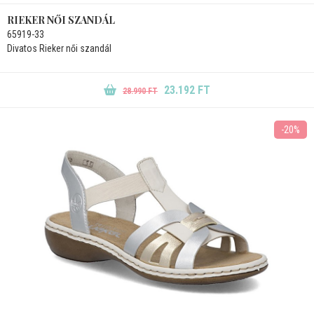
RIEKER NŐI SZANDÁL
65919-33
Divatos Rieker női szandál
23.192 FT
28.990 FT
-20%