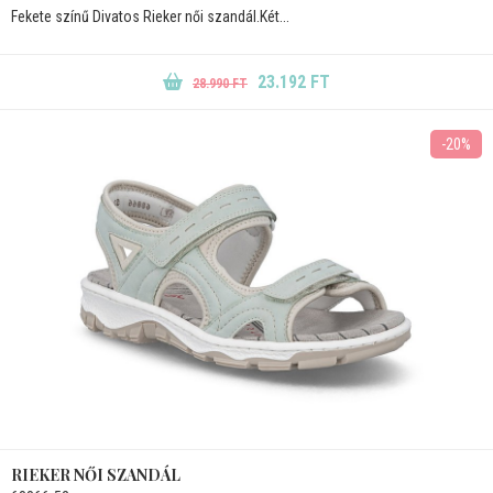
Fekete színű Divatos Rieker női szandál.Két...
23.192 FT
28.990 FT
-20%
RIEKER NŐI SZANDÁL