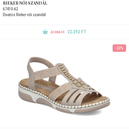
RIEKER NŐI SZANDÁL
67410-62
Divatos Rieker női szandál
22.392 FT
27.990 FT
-20%