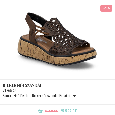
-20%
RIEKER NŐI SZANDÁL
V1765-24
Barna színű Divatos Rieker női szandál.Felső része...
25.592 FT
31.990 FT