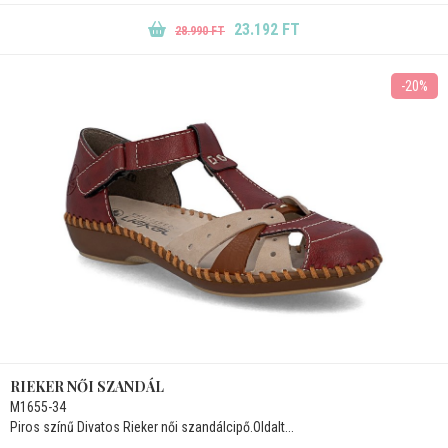
23.192 FT
28.990 FT
-20%
RIEKER NŐI SZANDÁL
M1655-34
Piros színű Divatos Rieker női szandálcipő.Oldalt...