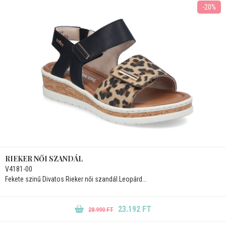
-20%
RIEKER NŐI SZANDÁL
V4181-00
Fekete szinű Divatos Rieker női szandál.Leopárd...
23.192 FT
28.990 FT