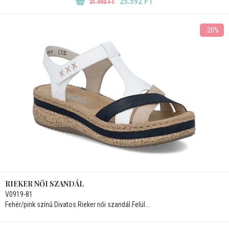
25.592 FT
31.990 FT
-20%
RIEKER NŐI SZANDÁL
V0919-81
Fehér/pink színű Divatos Rieker női szandál.Felül...