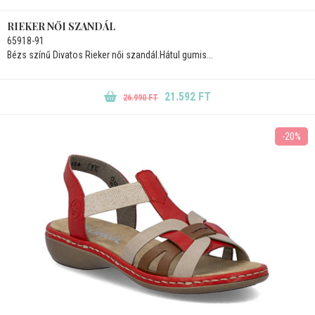
RIEKER NŐI SZANDÁL
65918-91
Bézs színű Divatos Rieker női szandál.Hátul gumis...
21.592 FT
26.990 FT
-20%