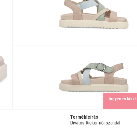
Ingyenes kiszál
Termékleírás
Divatos Rieker női szandál