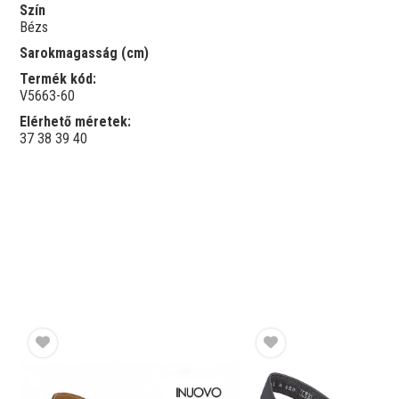
Szín
Bézs
Sarokmagasság (cm)
Termék kód:
V5663-60
Elérhető méretek:
37
38
39
40