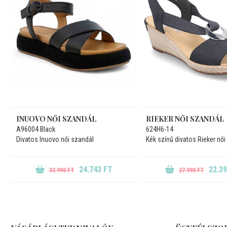
INUOVO NŐI SZANDÁL
RIEKER NŐI SZANDÁL
A96004 Black
624H6-14
Divatos Inuovo női szandál
Kék színű divatos Rieker női
24.743 FT
22.3
32.990 FT
27.990 FT