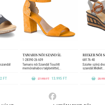
TAMARIS NŐI SZANDÁL
RIEKER NŐI 
1-28390-26 609
68176-40
 szandál
Tamaris női Szandál TouchIt
Szürke színű div
memóriahabos talpbetéttel,...
szandál.Midkét...
92 FT
13.995 FT
27.990 FT
28.99