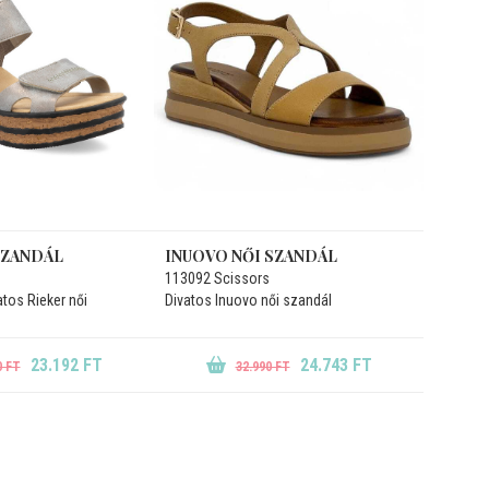
SZANDÁL
INUOVO NŐI SZANDÁL
113092 Scissors
atos Rieker női
Divatos Inuovo női szandál
23.192 FT
24.743 FT
0 FT
32.990 FT