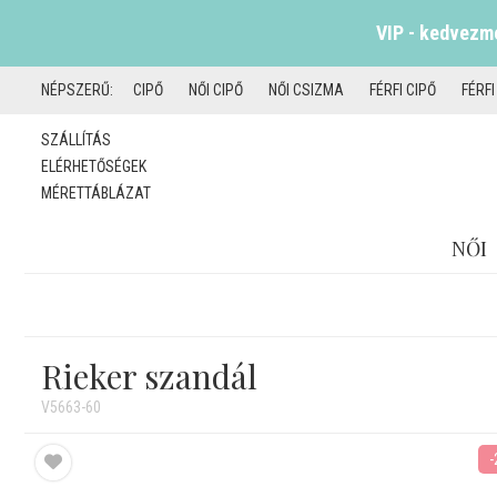
VIP - kedvezmé
NÉPSZERŰ:
CIPŐ
NŐI CIPŐ
NŐI CSIZMA
FÉRFI CIPŐ
FÉRF
SZÁLLÍTÁS
ELÉRHETŐSÉGEK
MÉRETTÁBLÁZAT
NŐI
Rieker szandál
V5663-60
-