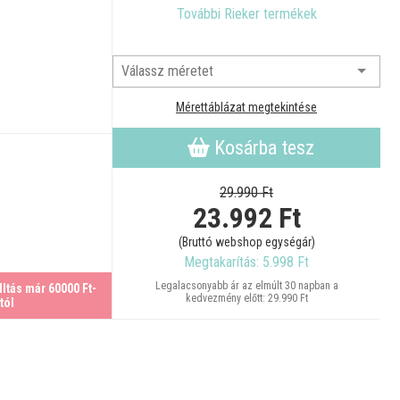
További Rieker termékek
Mérettáblázat megtekintése
Kosárba tesz
29.990 Ft
23.992
Ft
(Bruttó webshop egységár)
Megtakarítás: 5.998 Ft
Legalacsonyabb ár az elmúlt 30 napban a
ltás már 60000 Ft-
kedvezmény előtt: 29.990 Ft
tól