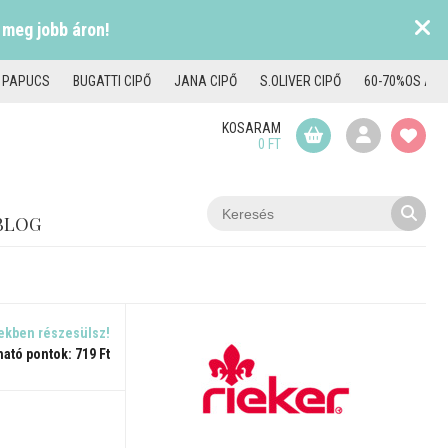
 meg jobb áron!
I PAPUCS
BUGATTI CIPŐ
JANA CIPŐ
S.OLIVER CIPŐ
60-70%OS AKC
KOSARAM
0 FT
BLOG
ekben részesülsz!
ható pontok: 719 Ft