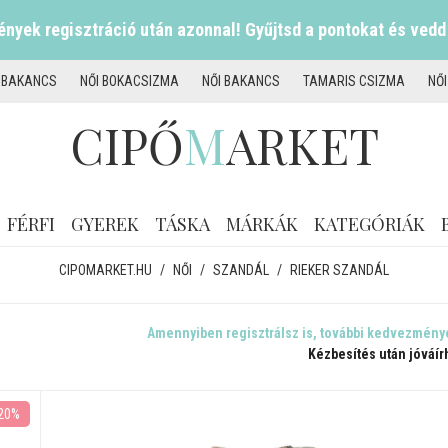
nyek regisztráció után azonnal! Gyűjtsd a pontokat és vedd
I BAKANCS
NŐI BOKACSIZMA
NŐI BAKANCS
TAMARIS CSIZMA
NŐ
CIPŐ
M
ARKET
FÉRFI
GYEREK
TÁSKA
MÁRKÁK
KATEGÓRIÁK
CIPOMARKET.HU
/
NŐI
/
SZANDÁL
/
RIEKER SZANDÁL
Amennyiben regisztrálsz is, további kedvezmény
Kézbesítés után jóváír
20%