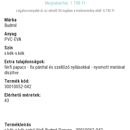
Megtakarítás: 1.198 Ft
Legalacsonyabb ár az elmúlt 30 napban a kedvezmény előtt: 6.792 Ft
Márka
Budmil
Anyag
PVC-EVA
Szín
s.kék-s.kék
Extra tulajdonságok:
férfi papucs - fix pánttal és szellőző nyílásokkal - nyomott mintával
díszítve
Termék kód:
30010052-042
Elérhető méretek:
43
Termékleírás