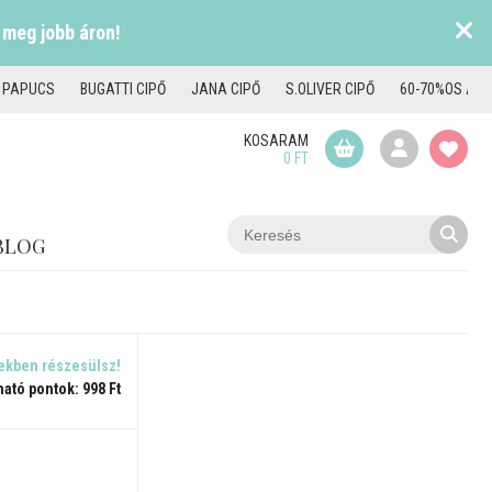
 meg jobb áron!
I PAPUCS
BUGATTI CIPŐ
JANA CIPŐ
S.OLIVER CIPŐ
60-70%OS AKC
KOSARAM
0 FT
BLOG
ekben részesülsz!
ható pontok: 998 Ft