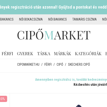
nyek regisztráció után azonnal! Gyűjtsd a pontokat és vedd
I BAKANCS
NŐI BOKACSIZMA
NŐI BAKANCS
TAMARIS CSIZMA
NŐ
CIPŐ
M
ARKET
FÉRFI
GYEREK
TÁSKA
MÁRKÁK
KATEGÓRIÁK
CIPOMARKET.HU
/
FÉRFI
/
CIPŐ
/
SKECHERS CIPŐ
Amennyiben regisztrálsz is, további kedvezmény
Kézbesítés után jóváír
10%