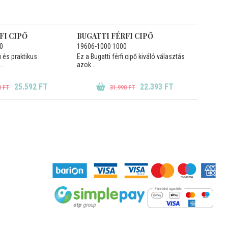
FI CIPŐ
BUGATTI FÉRFI CIPŐ
0
19606-1000 1000
 és praktikus
Ez a Bugatti férfi cipő kiváló választás
..
azok...
25.592 FT
22.393 FT
0 FT
31.990 FT