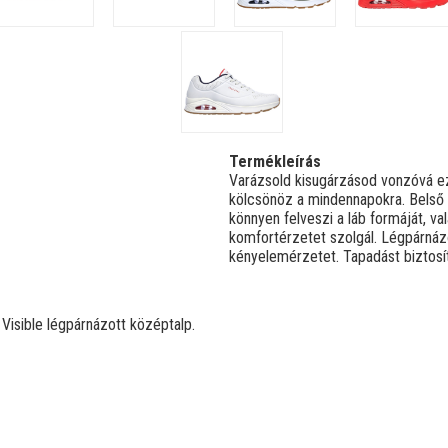
Termékleírás
Varázsold kisugárzásod vonzóvá ez
kölcsönöz a mindennapokra. Belső 
könnyen felveszi a láb formáját, 
komfortérzetet szolgál. Légpárnázo
kényelemérzetet. Tapadást biztosító
isible légpárnázott középtalp.