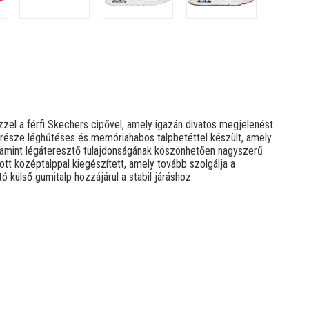
zel a férfi Skechers cipővel, amely igazán divatos megjelenést
része léghűtéses és memóriahabos talpbetéttel készült, amely
valamint légáteresztő tulajdonságának köszönhetően nagyszerű
tt középtalppal kiegészített, amely tovább szolgálja a
 külső gumitalp hozzájárul a stabil járáshoz.