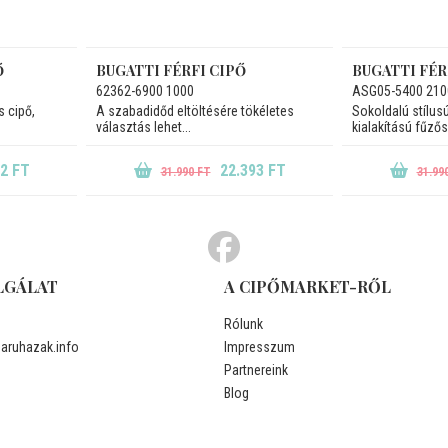
Ő
BUGATTI FÉRFI CIPŐ
BUGATTI FÉR
62362-6900 1000
ASG05-5400 210
s cipő,
A szabadidőd eltöltésére tökéletes
Sokoldalú stílusú
választás lehet...
kialakítású fűzős.
92 FT
22.393 FT
31.990 FT
31.99
LGÁLAT
A CIPŐMARKET-RŐL
Rólunk
ruhazak.info
Impresszum
Partnereink
Blog