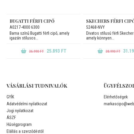
BUGATTI FÉRFI CIPŐ
SKECHERS FÉRFI CIP
A0217-4000 6300
52468-NVY
Barna színű Bugatti férfi cipő, amely
Divatos stílusú férfi Skecher
igazán stílusos...
amely könnyen...
25.893 FT
31.1
36.990 FT
38.990 FT
VÁSÁRLÁSI TUDNIVALÓK
ÜGYFÉLSZO
GYÍK
Elérhetőségek
Adatvédelmi nyilatkozat
markascipo@weba
Jogi nyilatkozat
ÁSZF
Hűségprogram
Elállás a szerződéstől