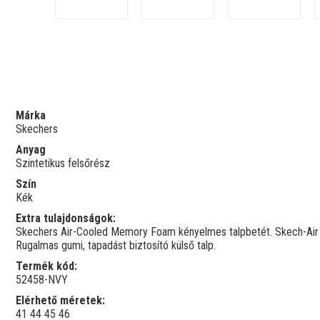
Márka
Skechers
Anyag
Szintetikus felsőrész
Szín
Kék
Extra tulajdonságok:
Skechers Air-Cooled Memory Foam kényelmes talpbetét. Skech-Air V
Rugalmas gumi, tapadást biztosító külső talp.
Termék kód:
52458-NVY
Elérhető méretek:
41
44
45
46