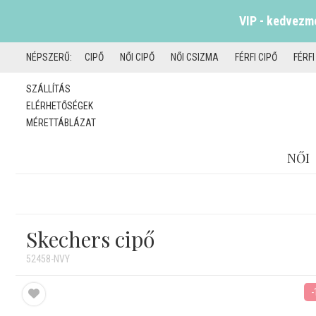
VIP - kedvezmé
NÉPSZERŰ:
CIPŐ
NŐI CIPŐ
NŐI CSIZMA
FÉRFI CIPŐ
FÉRF
SZÁLLÍTÁS
ELÉRHETŐSÉGEK
MÉRETTÁBLÁZAT
NŐI
Skechers cipő
52458-NVY
-