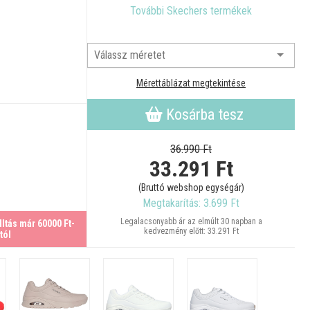
További Skechers termékek
Mérettáblázat megtekintése
Kosárba tesz
36.990 Ft
33.291
Ft
(Bruttó webshop egységár)
Megtakarítás: 3.699 Ft
Legalacsonyabb ár az elmúlt 30 napban a
ltás már 60000 Ft-
kedvezmény előtt: 33.291 Ft
tól