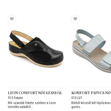
LEON COMFORT NŐI SZANDÁL
913 Fekete
010-LV1
Női szandál fekete színben a Leon
Bőrből készült két tépőzára
termékcsaládtól....
gumis...