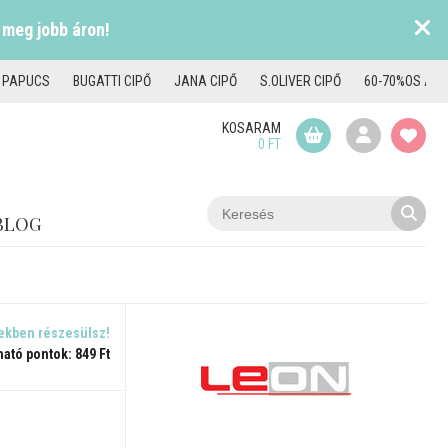
 meg jobb áron!
I PAPUCS
BUGATTI CIPŐ
JANA CIPŐ
S.OLIVER CIPŐ
60-70%OS AKC
KOSARAM
0 FT
BLOG
ekben részesülsz!
ható pontok: 849 Ft