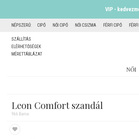
VIP - kedvezmé
NÉPSZERŰ:
CIPŐ
NŐI CIPŐ
NŐI CSIZMA
FÉRFI CIPŐ
FÉRF
SZÁLLÍTÁS
ELÉRHETŐSÉGEK
MÉRETTÁBLÁZAT
NŐI
Leon Comfort szandál
966 Barna