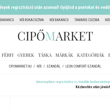
nyek regisztráció után azonnal! Gyűjtsd a pontokat és vedd
I BAKANCS
NŐI BOKACSIZMA
NŐI BAKANCS
TAMARIS CSIZMA
NŐ
CIPŐ
M
ARKET
FÉRFI
GYEREK
TÁSKA
MÁRKÁK
KATEGÓRIÁK
CIPOMARKET.HU
/
NŐI
/
SZANDÁL
/
LEON COMFORT SZANDÁL
Amennyiben regisztrálsz is, további kedvezmény
Kézbesítés után jóváír