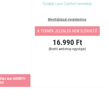
További Leon Comfort termékek
Mérettáblázat megtekintése
A TERMÉK JELENLEG NEM ELÉRHETŐ
16.990
Ft
(Bruttó webshop egységár)
ltás már 60000 Ft-
tól