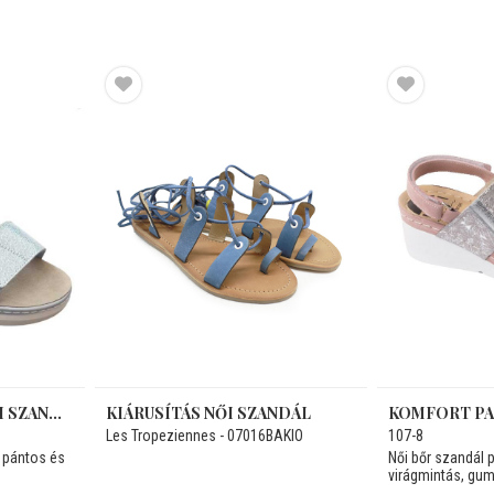
KOMFORT PAPUCS NŐI SZANDÁL
KIÁRUSÍTÁS NŐI SZANDÁL
Les Tropeziennes - 07016BAKIO
107-8
s pántos és
Női bőr szandál 
virágmintás, gumi