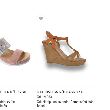
KOMFORT PAPUCS NŐI SZANDÁL
KIÁRUSÍTÁS NŐI SZANDÁL
Xti - 26983
púder ezüst
Xti telitalpú női szandál. Barna színű, bőr
s és...
belső...