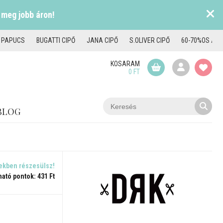
 meg jobb áron!
I PAPUCS
BUGATTI CIPŐ
JANA CIPŐ
S.OLIVER CIPŐ
60-70%OS AKC
KOSARAM
0 FT
BLOG
ekben részesülsz!
ható pontok: 431 Ft