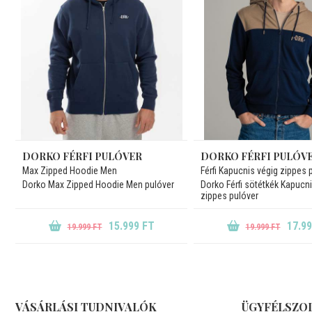
DORKO FÉRFI PULÓVER
DORKO FÉRFI PULÓV
Max Zipped Hoodie Men
Férfi Kapucnis végig zippes 
Dorko Max Zipped Hoodie Men pulóver
Dorko Férfi sötétkék Kapucni
zippes pulóver
15.999 FT
17.9
19.999 FT
19.999 FT
VÁSÁRLÁSI TUDNIVALÓK
ÜGYFÉLSZO