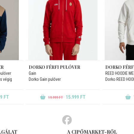
ER
DORKO FÉRFI PULÓVER
DORKO FÉRF
pulóver
Gain
REED HOODIE M
s végig
Dorko Gain pulóver
Dorko REED HOO
99 FT
15.999 FT
19.999 FT
LGÁLAT
A CIPŐMARKET-RŐL