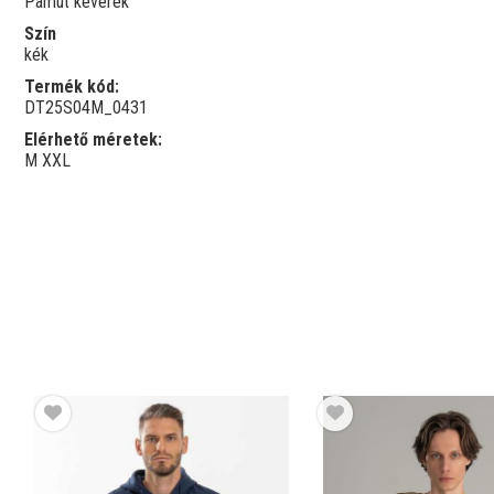
Pamut keverék
Szín
kék
Termék kód:
DT25S04M_0431
Elérhető méretek:
M
XXL