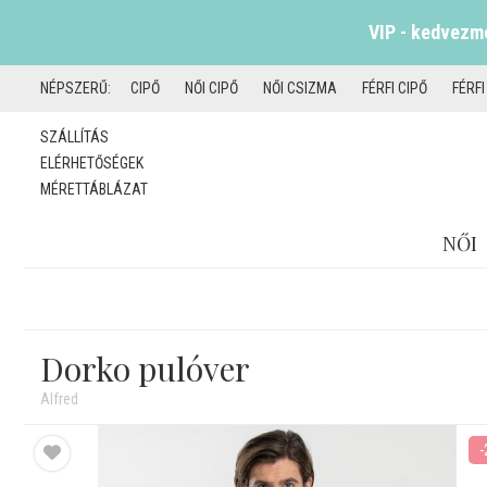
VIP - kedvezmé
NÉPSZERŰ:
CIPŐ
NŐI CIPŐ
NŐI CSIZMA
FÉRFI CIPŐ
FÉRF
SZÁLLÍTÁS
ELÉRHETŐSÉGEK
MÉRETTÁBLÁZAT
NŐI
Dorko pulóver
Alfred
-