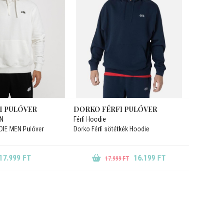
I PULÓVER
DORKO FÉRFI PULÓVER
EN
Férfi Hoodie
DIE MEN Pulóver
Dorko Férfi sötétkék Hoodie
17.999 FT
16.199 FT
17.999 FT