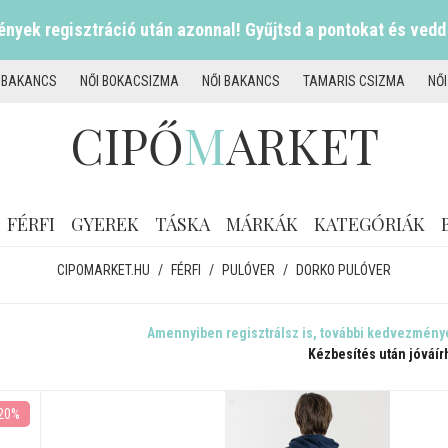
nyek regisztráció után azonnal! Gyűjtsd a pontokat és vedd
I BAKANCS
NŐI BOKACSIZMA
NŐI BAKANCS
TAMARIS CSIZMA
NŐ
CIPŐ
M
ARKET
FÉRFI
GYEREK
TÁSKA
MÁRKÁK
KATEGÓRIÁK
CIPOMARKET.HU
/
FÉRFI
/
PULÓVER
/
DORKO PULÓVER
Amennyiben regisztrálsz is, további kedvezmény
Kézbesítés után jóváír
20%