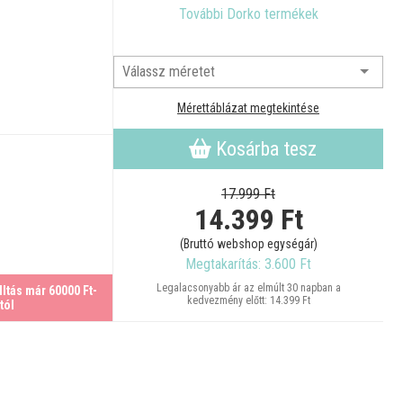
További Dorko termékek
Mérettáblázat megtekintése
Kosárba tesz
17.999 Ft
14.399
Ft
(Bruttó webshop egységár)
Megtakarítás: 3.600 Ft
Legalacsonyabb ár az elmúlt 30 napban a
ltás már 60000 Ft-
kedvezmény előtt: 14.399 Ft
tól