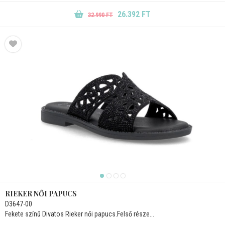
26.392 FT
32.990 FT
RIEKER NŐI PAPUCS
D3647-00
Fekete színű Divatos Rieker női papucs.Felső része...