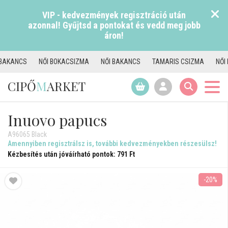
VIP - kedvezmények regisztráció után
azonnal! Gyűjtsd a pontokat és vedd meg jobb
áron!
NCS
NŐI BOKACSIZMA
NŐI BAKANCS
TAMARIS CSIZMA
NŐI PAPU
CIPŐ
M
ARKET
Inuovo papucs
A96065 Black
Amennyiben regisztrálsz is, további kedvezményekben részesülsz!
Kézbesítés után jóváírható pontok: 791 Ft
-20%