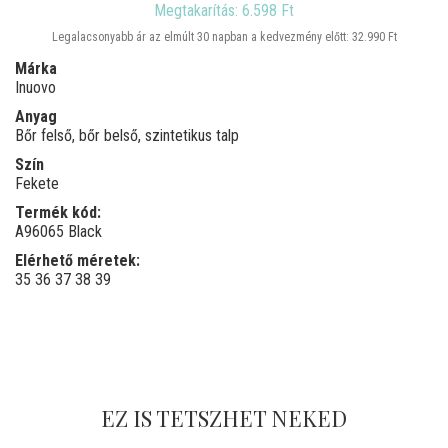
Megtakarítás: 6.598 Ft
Legalacsonyabb ár az elmúlt 30 napban a kedvezmény előtt: 32.990 Ft
Márka
Inuovo
Anyag
Bőr felső, bőr belső, szintetikus talp
Szín
Fekete
Termék kód:
A96065 Black
Elérhető méretek:
35
36
37
38
39
EZ IS TETSZHET NEKED