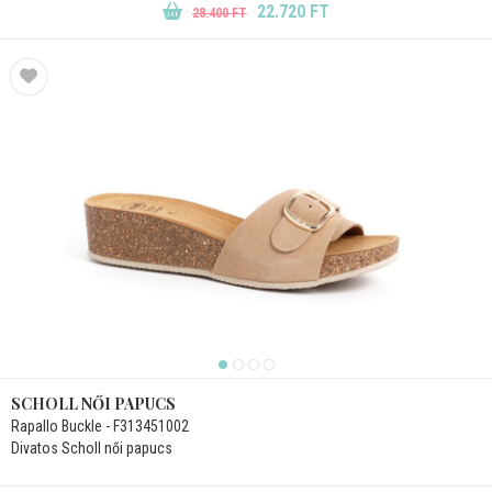
22.720 FT
28.400 FT
SCHOLL NŐI PAPUCS
Rapallo Buckle - F313451002
Divatos Scholl női papucs