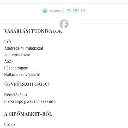
22.392 FT
27.990 FT
VÁSÁRLÁSI TUDNIVALÓK
GYÍK
Adatvédelmi nyilatkozat
Jogi nyilatkozat
ÁSZF
Hűségprogram
Elállás a szerződéstől
ÜGYFÉLSZOLGÁLAT
Elérhetőségek
markascipo@webaruhazak.info
A CIPŐMARKET-RŐL
Rólunk