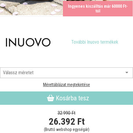
Ingyenes kiszálltás már 60000 Ft-
tól
További Inuovo termékek
Mérettáblázat megtekintése
Kosárba tesz
32.990 Ft
26.392
Ft
(Bruttó webshop egységár)