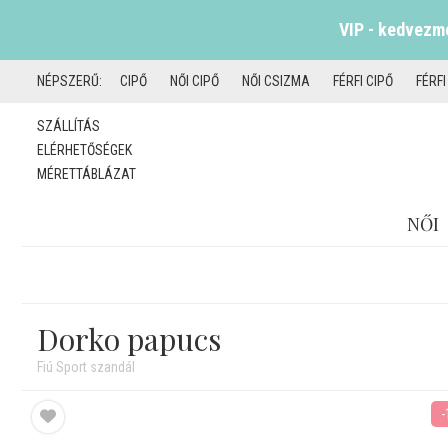
VIP - kedvezmé
NÉPSZERŰ:
CIPŐ
NŐI CIPŐ
NŐI CSIZMA
FÉRFI CIPŐ
FÉRF
SZÁLLÍTÁS
ELÉRHETŐSÉGEK
MÉRETTÁBLÁZAT
NŐI
Dorko papucs
Fiú Sport szandál
-