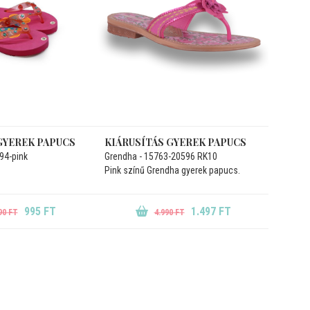
GYEREK PAPUCS
KIÁRUSÍTÁS GYEREK PAPUCS
94-pink
Grendha - 15763-20596 RK10
Pink színű Grendha gyerek papucs.
995 FT
1.497 FT
90 FT
4.990 FT