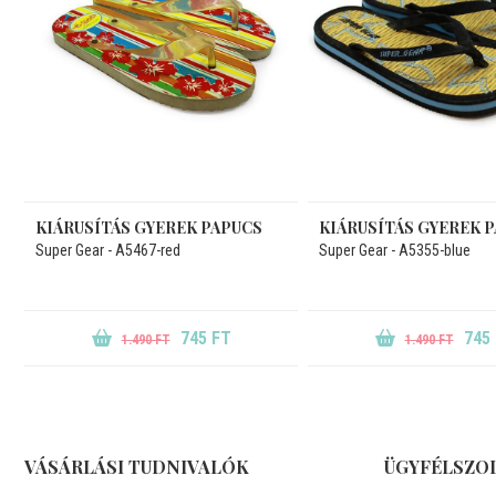
KIÁRUSÍTÁS GYEREK PAPUCS
KIÁRUSÍTÁS GYEREK 
Super Gear - A5467-red
Super Gear - A5355-blue
745 FT
745
1.490 FT
1.490 FT
VÁSÁRLÁSI TUDNIVALÓK
ÜGYFÉLSZO