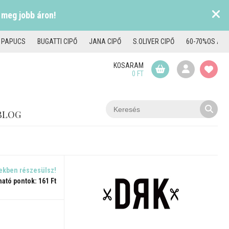
 meg jobb áron!
I PAPUCS
BUGATTI CIPŐ
JANA CIPŐ
S.OLIVER CIPŐ
60-70%OS AKC
KOSARAM
0 FT
BLOG
ekben részesülsz!
ható pontok: 161 Ft