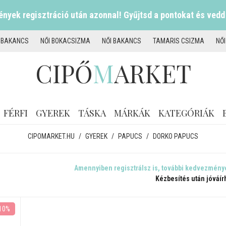
nyek regisztráció után azonnal! Gyűjtsd a pontokat és vedd
I BAKANCS
NŐI BOKACSIZMA
NŐI BAKANCS
TAMARIS CSIZMA
NŐ
CIPŐ
M
ARKET
FÉRFI
GYEREK
TÁSKA
MÁRKÁK
KATEGÓRIÁK
CIPOMARKET.HU
/
GYEREK
/
PAPUCS
/
DORKO PAPUCS
Amennyiben regisztrálsz is, további kedvezmény
Kézbesítés után jóváír
10%