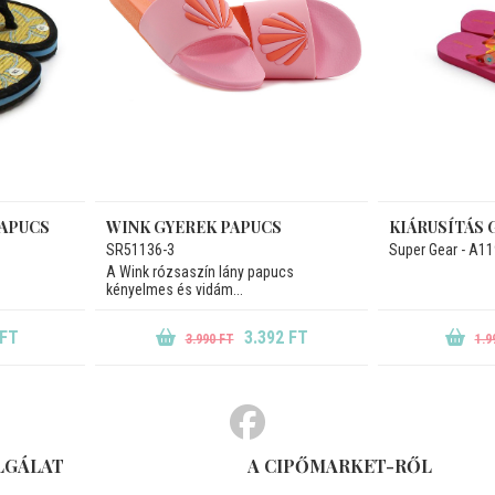
PAPUCS
WINK GYEREK PAPUCS
KIÁRUSÍTÁS 
SR51136-3
Super Gear - A11
A Wink rózsaszín lány papucs
kényelmes és vidám...
 FT
3.392 FT
3.990 FT
1.9
LGÁLAT
A CIPŐMARKET-RŐL