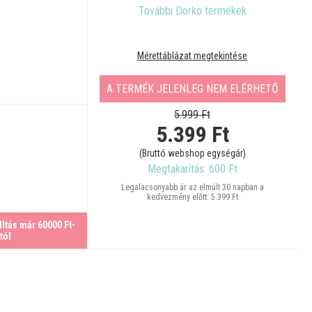
További Dorko termékek
Mérettáblázat megtekintése
A TERMÉK JELENLEG NEM ELÉRHETŐ
5.999 Ft
5.399
Ft
(Bruttó webshop egységár)
Megtakarítás: 600 Ft
Legalacsonyabb ár az elmúlt 30 napban a
kedvezmény előtt: 5.399 Ft
ltás már 60000 Ft-
tól