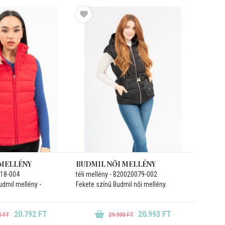
 MELLÉNY
BUDMIL NŐI MELLÉNY
018-004
téli mellény - B20020079-002
udmil mellény -
Fekete színű Budmil női mellény.
20.792 FT
20.993 FT
0 FT
29.990 FT