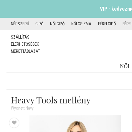
VIP - kedvezmé
NÉPSZERŰ:
CIPŐ
NŐI CIPŐ
NŐI CSIZMA
FÉRFI CIPŐ
FÉRF
SZÁLLÍTÁS
ELÉRHETŐSÉGEK
MÉRETTÁBLÁZAT
NŐI
Heavy Tools mellény
Wyonett Navy