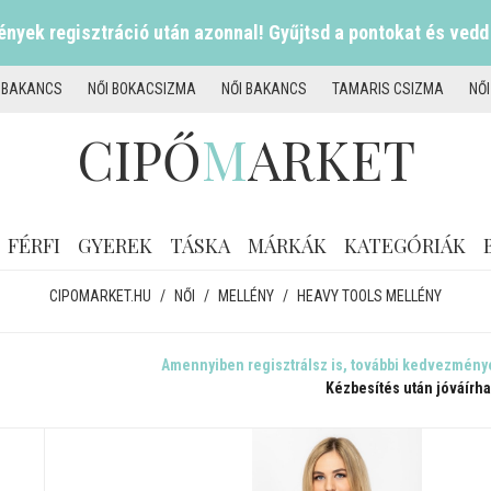
nyek regisztráció után azonnal! Gyűjtsd a pontokat és vedd
I BAKANCS
NŐI BOKACSIZMA
NŐI BAKANCS
TAMARIS CSIZMA
NŐ
CIPŐ
M
ARKET
FÉRFI
GYEREK
TÁSKA
MÁRKÁK
KATEGÓRIÁK
CIPOMARKET.HU
/
NŐI
/
MELLÉNY
/
HEAVY TOOLS MELLÉNY
Amennyiben regisztrálsz is, további kedvezmény
Kézbesítés után jóváírha