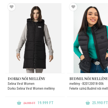
DORKO NŐI MELLÉNY
BUDMIL NŐI MELLÉNY
Selina Vest Women
mellény - B20120018-006
Dorko Selina Vest Women mellény
Fekete színű Budmil női mell
19.999 FT
25.990 FT
24.999 FT