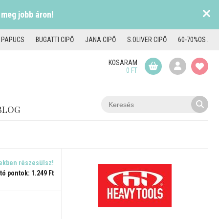
 meg jobb áron!
I PAPUCS
BUGATTI CIPŐ
JANA CIPŐ
S.OLIVER CIPŐ
60-70%OS AKC
KOSARAM
0 FT
BLOG
ekben részesülsz!
tó pontok: 1.249 Ft