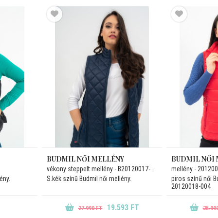
BUDMIL NŐI MELLÉNY
BUDMIL NŐI
vékony steppelt mellény - B20120017-002
mellény - 20120
ény.
S.kék színű Budmil női mellény.
piros színű női B
20120018-004
19.593 FT
27.990 FT
25.99