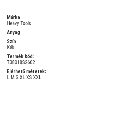
Márka
Heavy Tools
Anyag
Szín
Kék
Termék kód:
T38018S2602
Elérhető méretek:
L
M
S
XL
XS
XXL