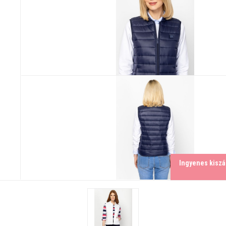
Ingyenes kiszál