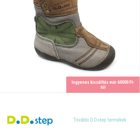
Ingyenes kiszálltás már 60000 Ft-
tól
További D.D.step termékek