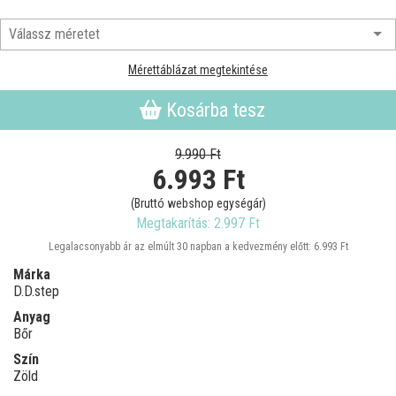
Mérettáblázat megtekintése
Kosárba tesz
9.990 Ft
6.993
Ft
(Bruttó webshop egységár)
Megtakarítás: 2.997 Ft
Legalacsonyabb ár az elmúlt 30 napban a kedvezmény előtt: 6.993 Ft
Márka
D.D.step
Anyag
Bőr
Szín
Zöld