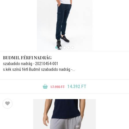
BUDMIL FÉRFI NADRÁG
szabadido nadrág - 20210454-001
s.kék színű férfi Budmil szabadido nadrág -...
14.392 FT
17.990 FT