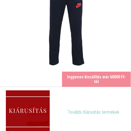
Ingyenes kiszálltás már 60000 Ft-
tól
További Kiárusítás termékek