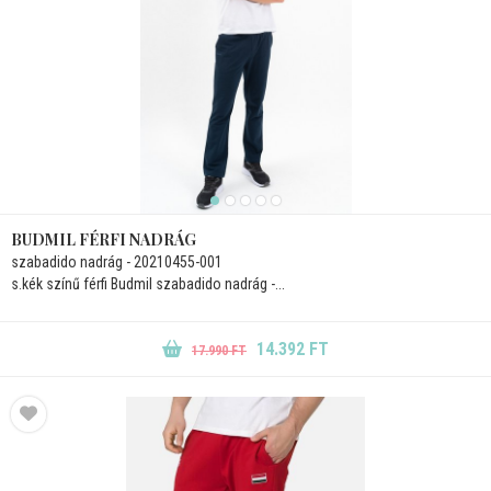
BUDMIL FÉRFI NADRÁG
szabadido nadrág - 20210455-001
s.kék színű férfi Budmil szabadido nadrág -...
14.392 FT
17.990 FT