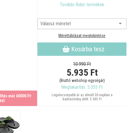
További Rider termékek
Mérettáblázat megtekintése
Kosárba tesz
10.990 Ft
5.935
Ft
(Bruttó webshop egységár)
Megtakarítás: 5.055 Ft
Legalacsonyabb ár az elmúlt 30 napban a
ltás már 60000 Ft-
kedvezmény előtt: 5.935 Ft
tól