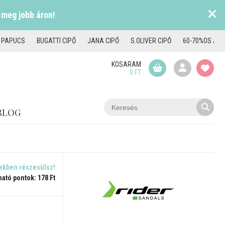
 meg jobb áron!
I PAPUCS
BUGATTI CIPŐ
JANA CIPŐ
S.OLIVER CIPŐ
60-70%OS AKC
KOSARAM
0 FT
BLOG
ekben részesülsz!
ható pontok: 178 Ft