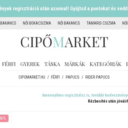
nyek regisztráció után azonnal! Gyűjtsd a pontokat és vedd
I BAKANCS
NŐI BOKACSIZMA
NŐI BAKANCS
TAMARIS CSIZMA
NŐ
CIPŐ
M
ARKET
FÉRFI
GYEREK
TÁSKA
MÁRKÁK
KATEGÓRIÁK
CIPOMARKET.HU
/
FÉRFI
/
PAPUCS
/
RIDER PAPUCS
Amennyiben regisztrálsz is, további kedvezmény
Kézbesítés után jóváír
46%