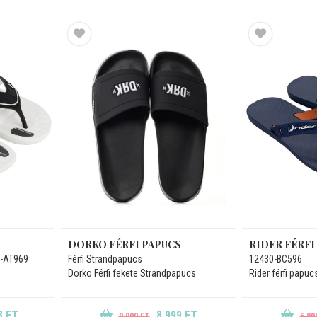
DORKO FÉRFI PAPUCS
RIDER FÉRFI
0-AT969
Férfi Strandpapucs
12430-BC596
Dorko Férfi fekete Strandpapucs
Rider férfi papuc
3 FT
8.999 FT
9.999 FT
5.99