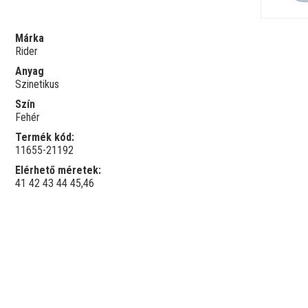
Márka
Rider
Anyag
Szinetikus
Szín
Fehér
Termék kód:
11655-21192
Elérhető méretek:
41
42
43
44
45,46